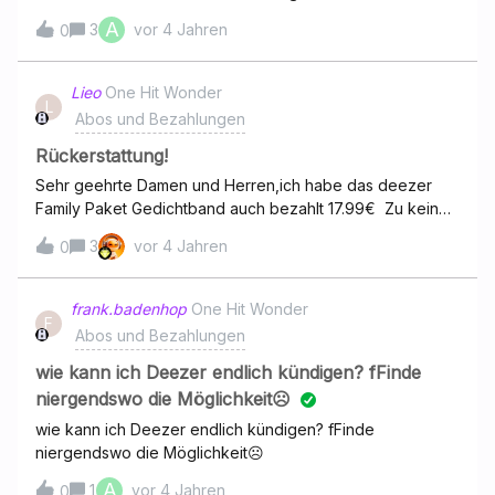
Rufnummer. Bis jetzt wurde Deezer über Vodafone
A
3
vor 4 Jahren
0
abgerechnet. Wie kann ich das auf die neue Rufnummer
ändern und bekomme ich über Otelo auch die
Vergünstigung? Ist ja schließlich auch über Vodafone nur
Lieo
One Hit Wonder
L
als Tochtergesellschaft.Kann ich das über die neue
Abos und Bezahlungen
Rufnummer abrechnen lassen über den Vertrag
Rückerstattung!
Sehr geehrte Damen und Herren,ich habe das deezer
Family Paket Gedichtband auch bezahlt 17.99€ Zu keiner
Zeit konnte mehrere Menschen meinen Account
3
vor 4 Jahren
0
benutzen. Nun ist mein Upgrade abgelaufen und ich
möchte entweder Rückerstattung der 17,99€ oder einen
Monat gratis deezer premium zu erhalten. Ich bitte um
frank.badenhop
One Hit Wonder
F
sofortige Rückmeldung!
Abos und Bezahlungen
wie kann ich Deezer endlich kündigen? fFinde
niergendswo die Möglichkeit☹️
wie kann ich Deezer endlich kündigen? fFinde
niergendswo die Möglichkeit☹️
A
1
vor 4 Jahren
0