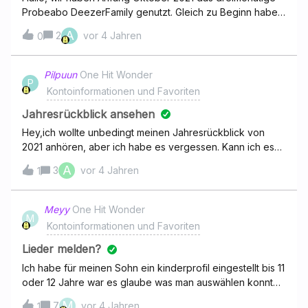
Probeabo DeezerFamily genutzt. Gleich zu Beginn haben
wir eine Einzugsermaechtigung erteilt. Es wurde auch ein
A
2
vor 4 Jahren
0
Cent ab-und wieder zurück gebucht.Soweit alles Gut. Wir
sind auch äußerst zufrieden. Nur sollte ja nach Ablauf der
drei Monate das Probeabo DeezerFamily in ein reguläres
Pilpuun
One Hit Wonder
P
Abo übergehen. Dafür auch die
Kontoinformationen und Favoriten
Einzugsermaechtigung.Seit heute Morgen bin ich aber auf
Free « degradiert », das Profil meiner Frau ist komplett
Jahresrückblick ansehen
verschwunden.Im Vorfeld habe ich keine Informationen
Hey,ich wollte unbedingt meinen Jahresrückblick von
oder Hinweise bekommen, dass ich aktiv etwas
2021 anhören, aber ich habe es vergessen. Kann ich es
verlängern muss.Auch kein Button in Sicht, wo ich den
jetzt noch anhören?
A
3
vor 4 Jahren
alten Zustand (kostenpflichtig, klar) wieder herstellen
1
kann.Support habe ich auch schon angeschrieben.Wer
weiß Rat?! Herzlich, Arne
Meyy
One Hit Wonder
M
Kontoinformationen und Favoriten
Lieder melden?
Ich habe für meinen Sohn ein kinderprofil eingestellt bis 11
oder 12 Jahre war es glaube was man auswählen konnte.
Nun hörte er heute ein Lied wo unter anderem Wörter wie
M
7
vor 4 Jahren
1