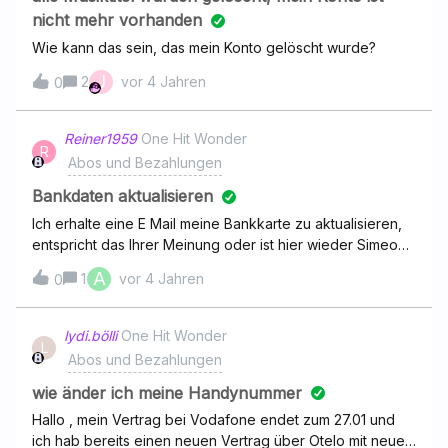
nicht mehr vorhanden
Wie kann das sein, das mein Konto gelöscht wurde?
J
2
vor 4 Jahren
0
Reiner1959
One Hit Wonder
R
Abos und Bezahlungen
Bankdaten aktualisieren
Ich erhalte eine E Mail meine Bankkarte zu aktualisieren,
entspricht das Ihrer Meinung oder ist hier wieder Simeon
Fake von Betrügern unterwegs.danke für ihre
A
1
vor 4 Jahren
0
Mitteilung Reiner Straub
lydi.bölli
One Hit Wonder
L
Abos und Bezahlungen
wie änder ich meine Handynummer
Hallo , mein Vertrag bei Vodafone endet zum 27.01 und
ich hab bereits einen neuen Vertrag über Otelo mit neuer