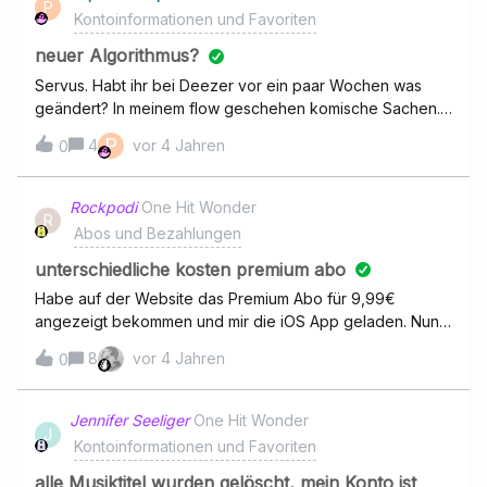
P
Kontoinformationen und Favoriten
neuer Algorithmus?
Servus. Habt ihr bei Deezer vor ein paar Wochen was
geändert? In meinem flow geschehen komische Sachen.
Lieder wiederholen sich kurz hintereinander. Letztens
P
4
vor 4 Jahren
0
habe ich an einem Morgen Helge Schneider fünfmal (!!!)
weiter geklickt, immer das selbe Lied. Auch der Rest
meines flows hat sich andauernd wiederholt. Ich bin
Rockpodi
One Hit Wonder
R
gerade so was von angepisst wegen dem Mist. Dazu darf
Abos und Bezahlungen
ich immer und immer wieder die gleichen Bands
wegdrücken. Neuer Inhalt ist so gut wie gar nicht
unterschiedliche kosten premium abo
vorhanden. Wie gesagt, das ist erst seit kurzem so.
Habe auf der Website das Premium Abo für 9,99€
angezeigt bekommen und mir die iOS App geladen. Nun
kostet aber das Premium Abo aus der App heraus
8
vor 4 Jahren
0
12,99€. Wie komme ich an das Abo für 9,99€?
Jennifer Seeliger
One Hit Wonder
J
Kontoinformationen und Favoriten
alle Musiktitel wurden gelöscht, mein Konto ist