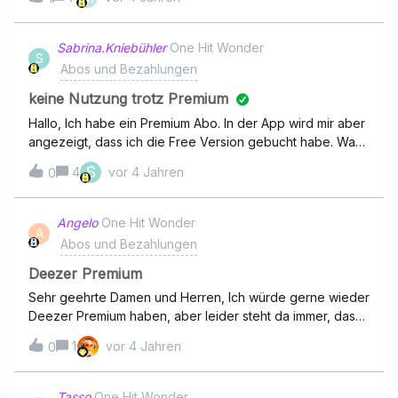
“Nutte, Hurensohn,..” usw fallen. Ich wollte dieses Lied
“melden" da es ja mal absolut nicht in diese Altersklasse
gehört aber dies ist leider nicht möglich?!
Sabrina.Kniebühler
One Hit Wonder
S
Abos und Bezahlungen
keine Nutzung trotz Premium
Hallo, Ich habe ein Premium Abo. In der App wird mir aber
angezeigt, dass ich die Free Version gebucht habe. Was
kann ich da tun?
S
4
vor 4 Jahren
0
Angelo
One Hit Wonder
A
Abos und Bezahlungen
Deezer Premium
Sehr geehrte Damen und Herren, Ich würde gerne wieder
Deezer Premium haben, aber leider steht da immer, das
die Transaktion nicht möglich ist, obwohl ich alle
1
vor 4 Jahren
0
Rechnungen bezahlt habe. Gibt es dafür einen Grund?
Tasso
One Hit Wonder