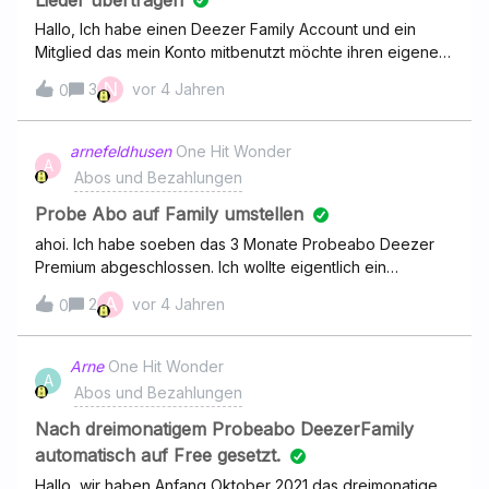
abschaffen.Danke und Gruß!
Hallo, Ich habe einen Deezer Family Account und ein
Mitglied das mein Konto mitbenutzt möchte ihren eigenen
erstellen. Kann Sie Ihre Favoriten von meinem Account auf
N
3
vor 4 Jahren
0
Ihren neuen übertragen?Freundliche Grüße Vanessa
Nagy
arnefeldhusen
One Hit Wonder
A
Abos und Bezahlungen
Probe Abo auf Family umstellen
ahoi. Ich habe soeben das 3 Monate Probeabo Deezer
Premium abgeschlossen. Ich wollte eigentlich ein
kostenloses 3 Monate Deezer Family Abo - kann ich das
A
2
vor 4 Jahren
0
umändern? Wenn ich das versuche, sieht es so aus, als
würden mir bei diesem “Upgrade” sofort 14,99 Euro
abgebucht. Vielen Dank für die Hilfe.
Arne
One Hit Wonder
A
Abos und Bezahlungen
Nach dreimonatigem Probeabo DeezerFamily
automatisch auf Free gesetzt.
Hallo, wir haben Anfang Oktober 2021 das dreimonatige