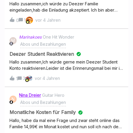
Hallo zusammen,ich würde zu Deezer Familie
eingeladen,hab die Einladung akzeptiert. Ich bin aber
immer noch bei dezeer free. Was mach ich falsch? Kann
1
vor 4 Jahren
0
mir jemand erklären wir kann ich es bei den Einstellungen
ändern kann?Danke im voraus.
Marinakoes
One Hit Wonder
M
Abos und Bezahlungen
Deezer Student Reaktivieren
Hallo zusammen,Ich würde gerne mein Deezer Student
Konto reaktivieren.Leider ist die Erinnerungsmail bei mir im
Spam Ordner gelandet, weshalb ich das Konto nicht
3
vor 4 Jahren
1
rechtzeitig reaktiviert habe.Abgesehen davon bin ich als
Student laut Vertragsbedingungen berechtigt Diese
Ansprüche zu nutzen.Ich nutze Deezer jetzt schon seit
Nina Dreier
Guitar Hero
N
mehreren Jahren und bin eigentlich sehr zufrieden und
Abos und Bezahlungen
finde es dementsprechend sehr schade, dass Studenten
mit einem begrenzten Budget, die sich vielleicht das
Monatliche Kosten für Family
normale Abo nicht leisten können diesbezüglich Steine in
Hallo, habe da mal eine Frage und zwar steht online das
den Weg gelegt werden.Ich würde mir sehr wünschen,
Familie 14,99€ im Monat kostet und nun soll ich nach dem
dass eine Erneuerung des Student Vertrags unter
Testen 17,99€ bezahlen, was ich nicht verstehe. Kann mir