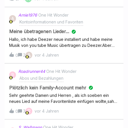
Arnie1976
One Hit Wonder
A
Kontoinformationen und Favoriten
Meine übetragenen Lieder...
Hallo, ich habe Deezer neue installiert und habe meine
Musik von you tube Music übertragen zu Deezer.Aber
sehe und finde ich jetzt meine Musik?Danke.VG Arne
A
2
vor 4 Jahren
0
Roadrunner44
One Hit Wonder
R
Abos und Bezahlungen
Plötzlich kein Family-Account mehr
Sehr geehrte Damen und Herren , als ich soeben ein
neues Lied auf meine Favoritenliste einfügen wollte,sah
ich dass ich plötzlich kein Familymitglied mehr bin. Ich
R
3
vor 4 Jahren
0
habe Family seit 2017 und zuletzt im Dezember 01.12.21
14,99€ bezahlt und das jeden Monat pünktlich . wäre
super wenn mir geholfen würde Mit freundlichen
S. Waßmann
One Hit Wonder