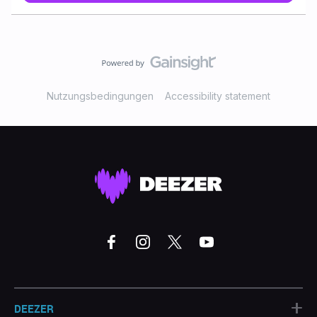
an meine mail Adresse mit der ICH bei deezer
angemeldet bin, obwohl ich beim Kauf über den Browser
gegangen bin und mich nirgendwo bei deezer
angemeldet hatte. Jetzt wurden automatisch die 9.99 für
MEIN bestehendes deezer Konto verwendet die ich
natürlich zahlen soll und von hifi auf premium umgestellt
laut App. Die Konto Verwaltung funktioniert aktuell in der
Nutzungsbedingungen
Accessibility statement
App leider nicht. Ich sehe nur aktuelles Abo "premium"
statt hifi. Gedacht war aber ein gutschein für eine andere
Person (also ein code mit der die Person das Guthaben
für IHR Konto nutzen kann) und auch in anderer Höhe...
Ich verstehe nicht was da
+
DEEZER