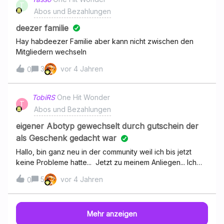
T
Abos und Bezahlungen
deezer familie
Hay habdeezer Familie aber kann nicht zwischen den
Mitgliedern wechseln
3
vor 4 Jahren
0
TobiRS
One Hit Wonder
T
Abos und Bezahlungen
eigener Abotyp gewechselt durch gutschein der
als Geschenk gedacht war
Hallo, bin ganz neu in der community weil ich bis jetzt
keine Probleme hatte... Jetzt zu meinem Anliegen... Ich
habe bis jetzt selbst deezer hifi genutzt. Heute wollte ich
5
vor 4 Jahren
0
online über die deezer Seite einen Gutschein, für ein
Jahr, für eine andere Person kaufen. Zahlung per
klarna. Das wären ca 100 Euro gewesen. Nach Abschluss
Mehr anzeigen
kam allerdings nur ein Betrag von 9.99 und es ging direkt