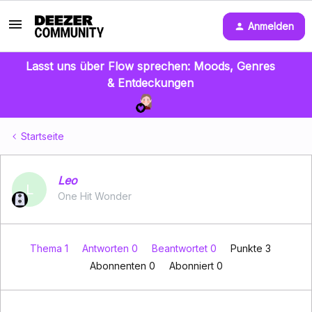
Anmelden
Lasst uns über Flow sprechen: Moods, Genres
& Entdeckungen
Startseite
Leo
L
One Hit Wonder
Thema 1
Antworten 0
Beantwortet 0
Punkte 3
Abonnenten
0
Abonniert
0