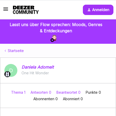
Anmelden
Lasst uns über Flow sprechen: Moods, Genres
& Entdeckungen
Startseite
Daniela Adomeit
D
One Hit Wonder
Thema 1
Antworten 0
Beantwortet 0
Punkte 0
Abonnenten
0
Abonniert
0