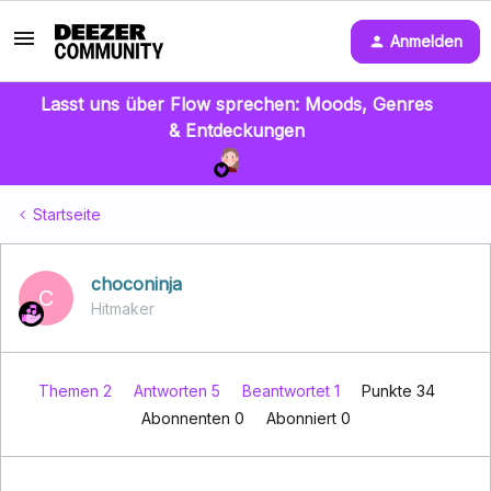
Anmelden
Lasst uns über Flow sprechen: Moods, Genres
& Entdeckungen
Startseite
choconinja
C
Hitmaker
Themen 2
Antworten 5
Beantwortet 1
Punkte 34
Abonnenten
0
Abonniert
0