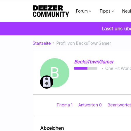
Forum
Tipps
Neui
Lasst uns üb
Startseite
Profil von BecksTownGamer
BecksTownGamer
B
One Hit Won
Thema 1
Antworten 0
Beantworte
Abzeichen