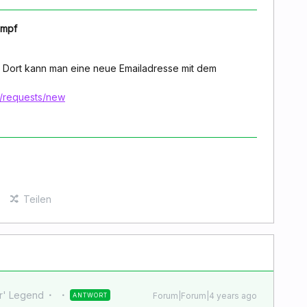
umpf
. Dort kann man eine neue Emailadresse mit dem
e/requests/new
Teilen
r' Legend
Forum|Forum|4 years ago
ANTWORT