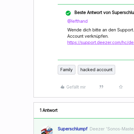
Beste Antwort von
Superschl
@Iefthand
Wende dich bitte an den Support
Account verknüpfen.
https://support.deezer.com/hc/d
Family
hacked account
Gefällt mir
1 Antwort
Superschlumpf
Deezer 'Sonos-Maste