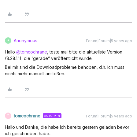
Anonymous
Forum|Forum|5 years ago
A
Hallo
@tomcochrane
, teste mal bitte die aktuellste Version
(8.28.1.1), die “gerade” veröffentlicht wurde.
Bei mir sind die Downloadprobleme behoben, d.h. ich muss
nichts mehr manuell anstoßen.
tomcochrane
Forum|Forum|5 years ago
AUTOR*IN
T
Hallo und Danke, die habe Ich bereits gestern geladen bevor
ich geschrieben habe…