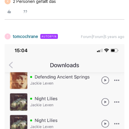
2 Personen gefällt das
K
tomcochrane
Forum|Forum|5 years ago
AUTOR*IN
T