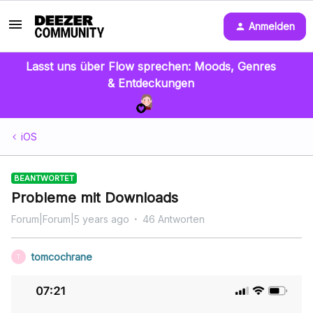
Anmelden
Lasst uns über Flow sprechen: Moods, Genres
& Entdeckungen
iOS
BEANTWORTET
Probleme mit Downloads
Forum|Forum|5 years ago
46 Antworten
tomcochrane
T