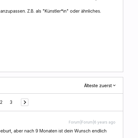
 anzupassen. Z.B. als "Künstler*in" oder ähnliches.
Älteste zuerst
2
3
Forum|Forum|6 years ago
burt, aber nach 9 Monaten ist dein Wunsch endlich