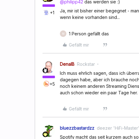
@philipp42
das werden sie :)
Ja, mir ist bisher einer begegnet - 
+1
wenn keine vorhanden sind...
1 Person gefällt das
M
Gefällt mir
DenalB
Rockstar
Ich muss ehrlich sagen, dass ich über
dagegen habe, aber ich brauche noch 
+5
noch keinem anderen Streaming Dienst 
auch schon wieder ein paar Tage her. H
Gefällt mir
bluezzbastardzz
deezer 'HiFi-Master
Spotify macht das seit kurzem auch so,