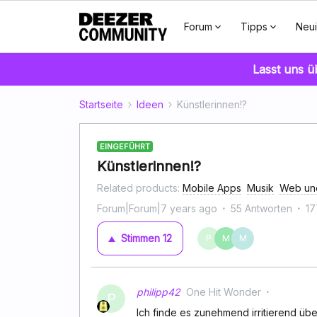
Forum
Tipps
Neui
Lasst uns 
Startseite
Ideen
Künstlerinnen!?
EINGEFÜHRT
Künstlerinnen!?
Related products
:
Mobile Apps
Musik
Web un
Forum|Forum|7 years ago
55 Antworten
17
Stimmen
12
P
M
M
philipp42
One Hit Wonder
P
Ich finde es zunehmend irritierend übe