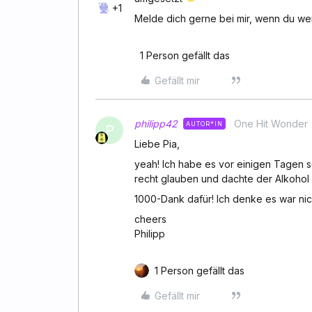
+1
Melde dich gerne bei mir, wenn du we
1 Person gefällt das
Gefällt mir
philipp42
One Hit Wonder
AUTOR*IN
P
Liebe Pia,
yeah! Ich habe es vor einigen Tagen s
recht glauben und dachte der Alkohol sp
1000-Dank dafür! Ich denke es war nic
cheers
Philipp
1 Person gefällt das
Gefällt mir