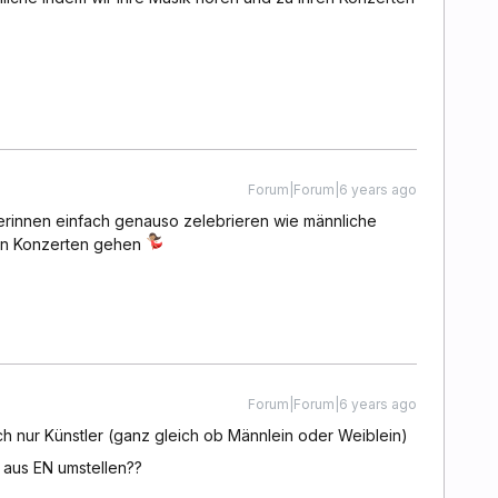
Forum|Forum|6 years ago
lerinnen einfach genauso zelebrieren wie männliche
ren Konzerten gehen
Forum|Forum|6 years ago
ch nur Künstler (ganz gleich ob Männlein oder Weiblein)
 aus EN umstellen??