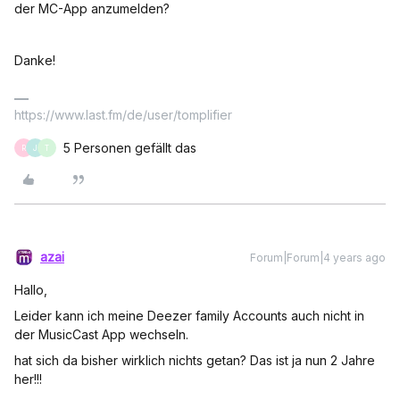
der MC-App anzumelden?
Danke!
https://www.last.fm/de/user/tomplifier
5 Personen gefällt das
R
J
T
azai
Forum|Forum|4 years ago
Hallo,
Leider kann ich meine Deezer family Accounts auch nicht in
der MusicCast App wechseln.
hat sich da bisher wirklich nichts getan? Das ist ja nun 2 Jahre
her!!!