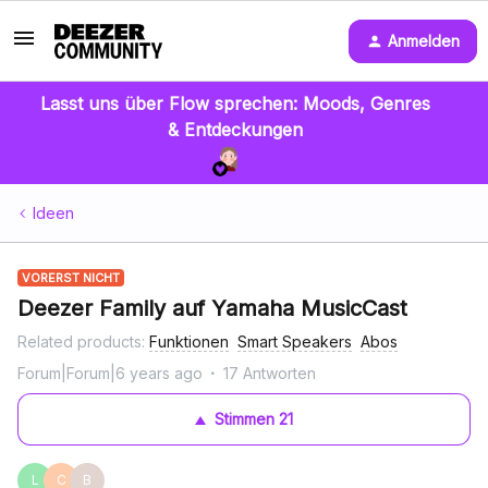
Anmelden
Lasst uns über Flow sprechen: Moods, Genres
& Entdeckungen
Ideen
VORERST NICHT
Deezer Family auf Yamaha MusicCast
Related products
:
Funktionen
Smart Speakers
Abos
Forum|Forum|6 years ago
17 Antworten
Stimmen
21
L
C
B