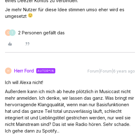
eines Deezer Kontos zu verbinden.
Je mehr Nutzer für diese Idee stimmen umso eher wird es
umgesetzt
2 Personen gefällt das
C
T
Herr Ford
Forum|Forum|6 years ago
AUTOR*IN
H
Ich will Alexa nicht!
Außerdem kann ich mich ab heute plötzlich in Musiccast nicht
mehr anmelden. Ich denke, wir lassen das ganz. Was bringt mir
hervorragende Klangqualität, wenn man nur Basisfunktionen
hat und das ganze Teil total unzuverlässig läuft, schlecht
integriert ist und Lieblingstitel gestrichen werden, nur weil sie
nicht Mainstream sind? Das ist wie Radio hören. Sehr schade.
Ich gehe dann zu Spotify...