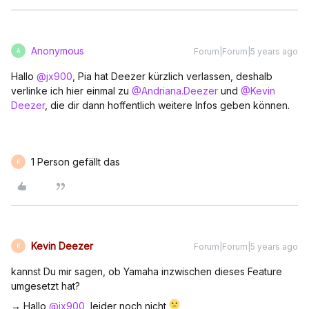
Anonymous
Forum|Forum|5 years ago
A
Hallo
@jx900
, Pia hat Deezer kürzlich verlassen, deshalb
verlinke ich hier einmal zu
@Andriana.Deezer
und
@Kevin
Deezer
, die dir dann hoffentlich weitere Infos geben können.
1 Person gefällt das
K
Kevin Deezer
Forum|Forum|5 years ago
K
kannst Du mir sagen, ob Yamaha inzwischen dieses Feature
umgesetzt hat?
→ Hallo
@jx900
, leider noch nicht