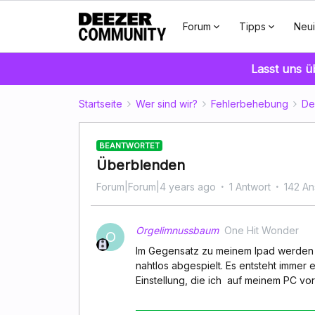
Forum
Tipps
Neui
Lasst uns 
Startseite
Wer sind wir?
Fehlerbehebung
De
BEANTWORTET
Überblenden
Forum|Forum|4 years ago
1 Antwort
142 An
Orgelimnussbaum
One Hit Wonder
O
Im Gegensatz zu meinem Ipad werden a
nahtlos abgespielt. Es entsteht immer e
Einstellung, die ich auf meinem PC v