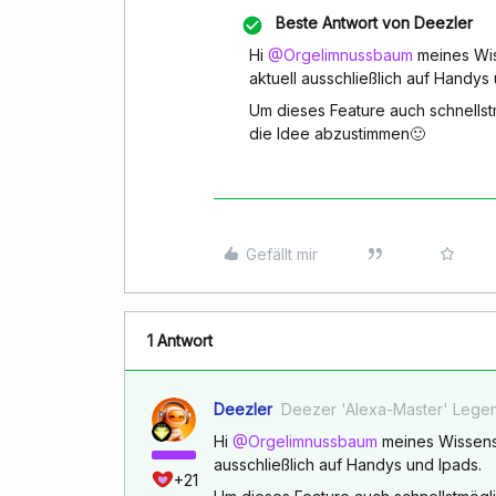
Beste Antwort von
Deezler
Hi
@Orgelimnussbaum
meines Wis
aktuell ausschließlich auf Handys
Um dieses Feature auch schnellstm
die Idee abzustimmen🙂
Gefällt mir
1 Antwort
Deezler
Deezer 'Alexa-Master' Lege
Hi
@Orgelimnussbaum
meines Wissens 
ausschließlich auf Handys und Ipads.
+21