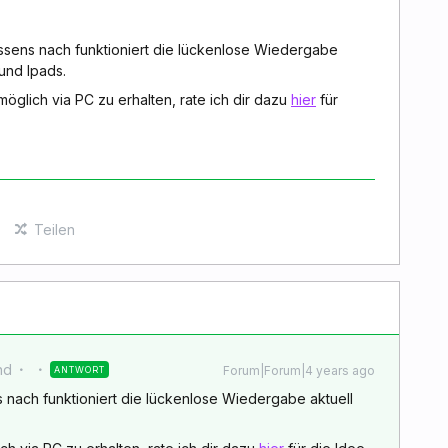
sens nach funktioniert die lückenlose Wiedergabe
 und Ipads.
öglich via PC zu erhalten, rate ich dir dazu
hier
für
Teilen
nd
Forum|Forum|4 years ago
ANTWORT
nach funktioniert die lückenlose Wiedergabe aktuell