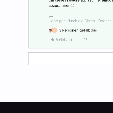
Um dieses Feature auch schnellstmöglic
abzustimmen🙂
Liebe geht durch die Ohren - Deezer
3 Personen gefällt das
K
Gefällt mir