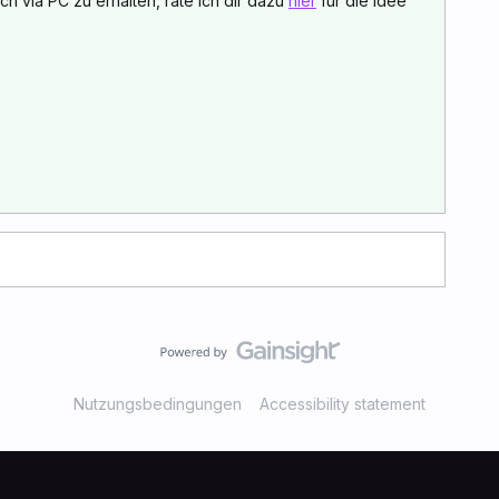
h via PC zu erhalten, rate ich dir dazu
hier
für die Idee
Nutzungsbedingungen
Accessibility statement