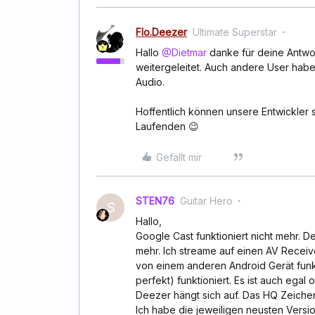
Flo.Deezer
Ultimate Superstar
Hallo
@Dietmar
danke für deine Antwor
weitergeleitet. Auch andere User hab
Audio.
Hoffentlich können unsere Entwickler s
Laufenden 😉
Gefällt mir
STEN76
Guitar Hero
S
Hallo,
Google Cast funktioniert nicht mehr. De
mehr. Ich streame auf einen AV Receiv
von einem anderen Android Gerät funkti
perfekt) funktioniert. Es ist auch egal
Deezer hängt sich auf. Das HQ Zeiche
Ich habe die jeweiligen neusten Vers