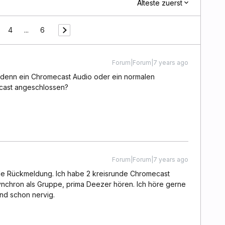
Älteste zuerst
4
...
6
Forum|Forum|7 years ago
 du denn ein Chromecast Audio oder ein normalen
cast angeschlossen?
Forum|Forum|7 years ago
elle Rückmeldung. Ich habe 2 kreisrunde Chromecast
synchron als Gruppe, prima Deezer hören. Ich höre gerne
ind schon nervig.