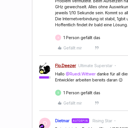
Problem vermutete. Beim Aufsetzen ha
GHz gewechselt. Alles ohne Auswirkung
jeweils 1/10 Sekunde sein. Kommt so a
Die Internetverbindung ist stabil, 1gbi
Hoffentlich findet ihr bald eine Lösung.
1 Person gefällt das
A
Gefällt mir
Flo.Deezer
Ultimate Superstar
Hallo
@Ruedi.Wittwer
danke für all die
Entwickler arbeiten bereits daran 😉
1 Person gefällt das
R
Gefällt mir
Dietmar
Rising Star
AUTOR*IN
D