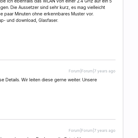
be ich ebenfalls das WLAN von einer 2.4 GHz auf ein 5
en. Die Aussetzer sind sehr kurz, es mag vielleicht
lle paar Minuten ohne erkennbares Muster vor.
t up- und download, Glasfaser.
Forum|Forum|7 years ago
se Details. Wir leiten diese gerne weiter. Unsere
Forum|Forum|7 years ago