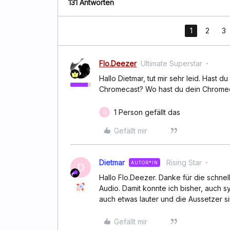
131 Antworten
1
2
3
Flo.Deezer
Ultimate Superstar
Hallo Dietmar, tut mir sehr leid. Hast
Chromecast? Wo hast du dein Chrome
1 Person gefällt das
D
Gefällt mir
Dietmar
Rising Star
AUTOR*IN
D
Hallo Flo.Deezer. Danke für die schn
Audio. Damit konnte ich bisher, auch 
auch etwas lauter und die Aussetzer s
Gefällt mir