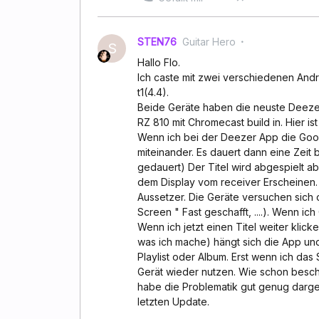
STEN76
Guitar Hero
S
Hallo Flo.
Ich caste mit zwei verschiedenen And
t1(4.4).
Beide Geräte haben die neuste Deezer
RZ 810 mit Chromecast build in. Hier ist
Wenn ich bei der Deezer App die Goog
miteinander. Es dauert dann eine Zeit 
gedauert) Der Titel wird abgespielt ab
dem Display vom receiver Erscheinen.
Aussetzer. Die Geräte versuchen sich c
Screen " Fast geschafft, ....). Wenn ic
Wenn ich jetzt einen Titel weiter klic
was ich mache) hängt sich die App und
Playlist oder Album. Erst wenn ich da
Gerät wieder nutzen. Wie schon beschri
habe die Problematik gut genug darges
letzten Update.