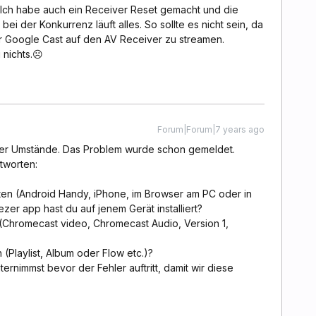
rt. Ich habe auch ein Receiver Reset gemacht und die
ei der Konkurrenz läuft alles. So sollte es nicht sein, da
r Google Cast auf den AV Receiver zu streamen.
 nichts.☹️
Forum|Forum|7 years ago
 der Umstände. Das Problem wurde schon gemeldet.
tworten:
ten (Android Handy, iPhone, im Browser am PC oder in
er app hast du auf jenem Gerät installiert?
(Chromecast video, Chromecast Audio, Version 1,
(Playlist, Album oder Flow etc.)?
nternimmst bevor der Fehler auftritt, damit wir diese