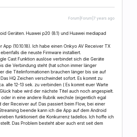
Forum|Forum|7 years ago
roid Geräten. Huawei p20 (8.1) und Huawei mediapad
 App (10.10.18). Ich habe einen Onkyo AV Receiver TX
 ebenfalls die neuste Firmware installiert.
le Cast Funktion auslöse verbindet sich die Geräte
bis die Verbindung steht (hat schon immer länger
er die Titelinformationen brauchen länger bis sie auf
 Das HQ Zeichen verschwindet sofort. Es kommt zu
a. alle 12-13 sek. zu verbinden ( Es kommt euer Warte
h Glück habe wird der nächste Titel auch noch angespielt.
ke oder in eine andere Rubrik wechsle (eigentlich egal
 der Receiver auf. Das passiert beim Flow, bei einer
s Streaming beende kann ich die App auf dem Android
eben funktioniert die Konkurrenz tadellos. Ich hoffe ich
tellt. Das Problem besteht aber auch erst seit dem