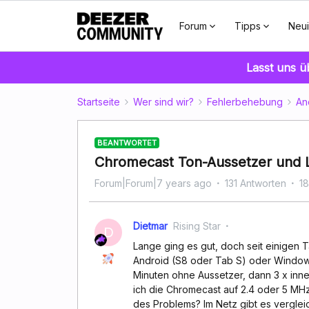
Forum
Tipps
Neui
Lasst uns 
Startseite
Wer sind wir?
Fehlerbehebung
An
BEANTWORTET
Chromecast Ton-Aussetzer und
Forum|Forum|7 years ago
131 Antworten
1
Dietmar
Rising Star
D
Lange ging es gut, doch seit einigen T
Android (S8 oder Tab S) oder Window
Minuten ohne Aussetzer, dann 3 x inn
ich die Chromecast auf 2.4 oder 5 MH
des Problems? Im Netz gibt es verglei