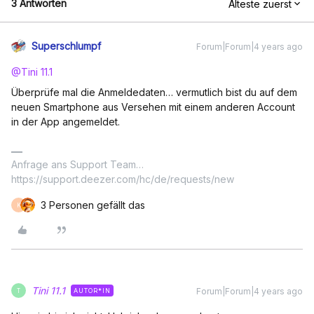
3 Antworten
Älteste zuerst
Superschlumpf
Forum|Forum|4 years ago
@Tini 11.1
Überprüfe mal die Anmeldedaten… vermutlich bist du auf dem
neuen Smartphone aus Versehen mit einem anderen Account
in der App angemeldet.
Anfrage ans Support Team…
https://support.deezer.com/hc/de/requests/new
3 Personen gefällt das
K
Tini 11.1
Forum|Forum|4 years ago
AUTOR*IN
T