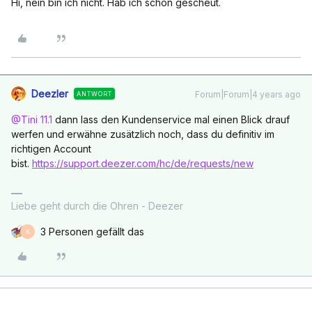
Hi, nein bin ich nicht. Hab ich schon gescheut.
Deezler
Forum|Forum|4 years ago
ANTWORT
@Tini 11.1
dann lass den Kundenservice mal einen Blick drauf
werfen und erwähne zusätzlich noch, dass du definitiv im
richtigen Account
bist.
https://support.deezer.com/hc/de/requests/new
Liebe geht durch die Ohren - Deezer
3 Personen gefällt das
K