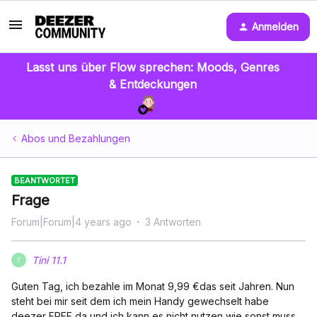
Anmelden
Lasst uns über Flow sprechen: Moods, Genres
& Entdeckungen
Abos und Bezahlungen
BEANTWORTET
Frage
Forum|Forum|4 years ago
3 Antworten
Tini 11.1
T
Guten Tag, ich bezahle im Monat 9,99 €das seit Jahren. Nun
steht bei mir seit dem ich mein Handy gewechselt habe
deezer FREE da und ich kann es nicht nutzen wie sonst muss