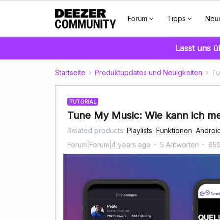
Forum
Tipps
Neui
Lasst uns 
Startseite
Produktupdates und Neuigkeiten
Tu
TUTORIAL
Tune My Music: Wie kann ich me
Related products
:
Playlists
Funktionen
Androi
Forum|Forum|4 years ago
5 Antworten
659