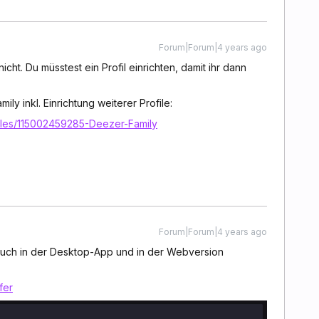
Forum|Forum|4 years ago
 nicht. Du müsstest ein Profil einrichten, damit ihr dann
ily inkl. Einrichtung weiterer Profile:
icles/115002459285-Deezer-Family
Forum|Forum|4 years ago
auch in der Desktop-App und in der Webversion
fer