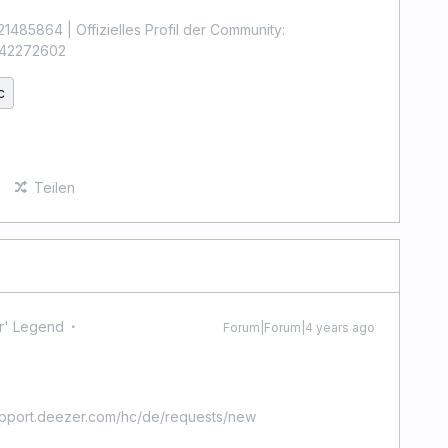
1485864 | Offizielles Profil der Community:
4442272602
c
Teilen
r' Legend
Forum|Forum|4 years ago
upport.deezer.com/hc/de/requests/new