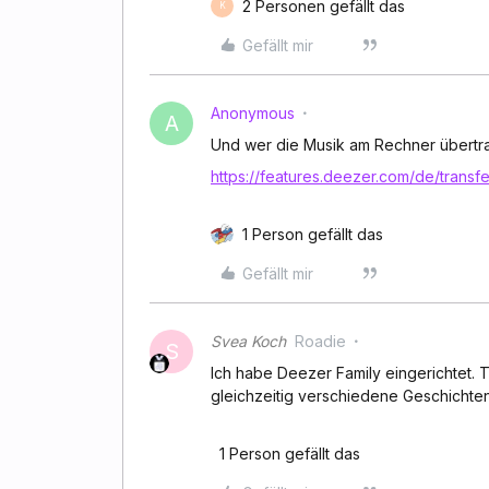
2 Personen gefällt das
K
Gefällt mir
Anonymous
A
Und wer die Musik am Rechner übertra
https://features.deezer.com/de/transfer
1 Person gefällt das
Gefällt mir
Svea Koch
Roadie
S
Ich habe Deezer Family eingerichtet.
gleichzeitig verschiedene Geschichten
1 Person gefällt das