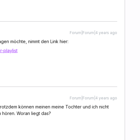
Forum|Forum|4 years ago
gen möchte, nimmt den Link hier:
-playlist
Forum|Forum|4 years ago
 Trotzdem können meinen meine Tochter und ich nicht
 hören. Woran liegt das?