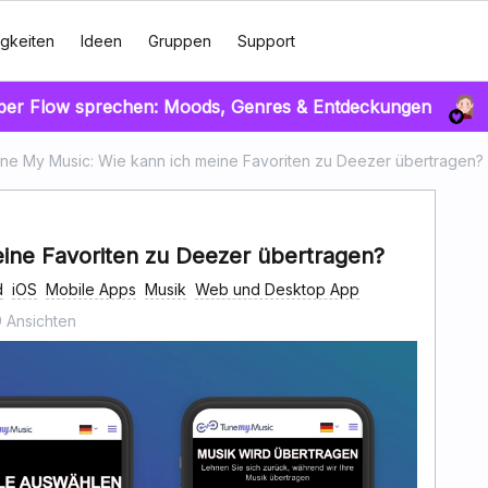
gkeiten
Ideen
Gruppen
Support
über Flow sprechen: Moods, Genres & Entdeckungen
ne My Music: Wie kann ich meine Favoriten zu Deezer übertragen?
ine Favoriten zu Deezer übertragen?
d
iOS
Mobile Apps
Musik
Web und Desktop App
 Ansichten