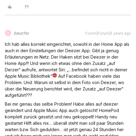
baucho
Forum|Forum|5 years ago
B
Ich hab alles korrekt eingerichtet, sowohl in der Home App als
auch in den Einstellungen der Deezer App. Gibt ja genug
Erläuterungen im Netz. Der Haken sitzt bei Deezer in der
Home App!!! Und wenn ich etwas ohne den Zusatz „auf
Derzer“ aufrufe, antwortet Siri: „…befindet sich nicht in deiner
Apple Music Bibliothek“
Auf Facebook haben viele das
Problem. Und: Warum ist selbst in dem Foto von Deezer, wo
über die Neuerung berichtet wird, der Zusatz „auf Deezer“
aufgeführt???
Bei mir genau das selbe Problem! Habe alles auf deezer
geändert und Apple Music App auch gelöscht! HomePod
komplett zurück gesetzt und neu gekoppelt! Handy neu
gestartet Hilft alles nix… überall steht man soll paar Stunden
warten bzw. Sich gedulden… ist jetzt genau 24 Stunden her
und ich frage mich wie lange man sich da wohl gedulden