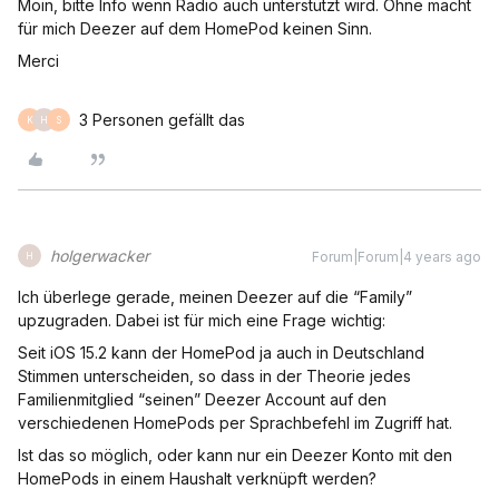
Moin, bitte Info wenn Radio auch unterstützt wird. Ohne macht
für mich Deezer auf dem HomePod keinen Sinn.
Merci
3 Personen gefällt das
K
H
S
holgerwacker
Forum|Forum|4 years ago
H
Ich überlege gerade, meinen Deezer auf die “Family”
upzugraden. Dabei ist für mich eine Frage wichtig:
Seit iOS 15.2 kann der HomePod ja auch in Deutschland
Stimmen unterscheiden, so dass in der Theorie jedes
Familienmitglied “seinen” Deezer Account auf den
verschiedenen HomePods per Sprachbefehl im Zugriff hat.
Ist das so möglich, oder kann nur ein Deezer Konto mit den
HomePods in einem Haushalt verknüpft werden?