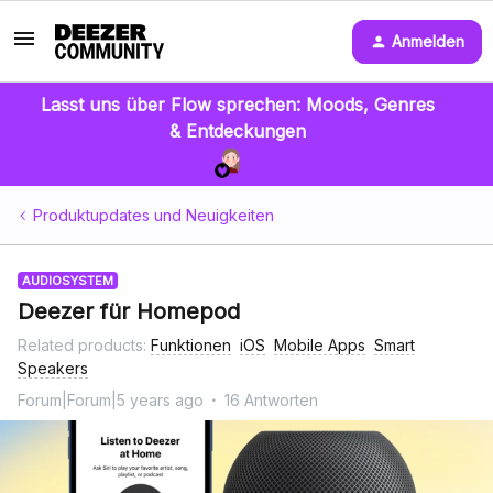
Anmelden
Lasst uns über Flow sprechen: Moods, Genres
& Entdeckungen
Produktupdates und Neuigkeiten
AUDIOSYSTEM
Deezer für Homepod
Related products
:
Funktionen
iOS
Mobile Apps
Smart
Speakers
Forum|Forum|5 years ago
16 Antworten