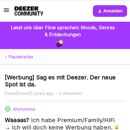
Anmelden
Lasst uns über Flow sprechen: Moods, Genres
& Entdeckungen
Plauderecke
[Werbung] Sag es mit Deezer. Der neue
Spot ist da.
Forum|Forum|5 years ago
0 Antworten
Anonymous
A
Waaaas?
Ich habe Premium/Family/HiFi
→ ich will doch keine Werbung haben.