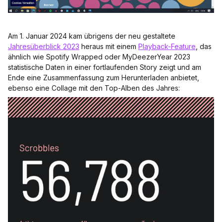
Am 1. Januar 2024 kam übrigens der neu gestaltete
Jahresüberblick 2023
heraus mit einem
Playback-Feature
, das
ähnlich wie Spotify Wrapped oder MyDeezerYear 2023
statistische Daten in einer fortlaufenden Story zeigt und am
Ende eine Zusammenfassung zum Herunterladen anbietet,
ebenso eine Collage mit den Top-Alben des Jahres: