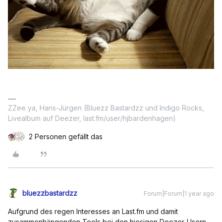
ZZee ya, Hans-Jürgen (Bluezz Bastardzz und Indigo Rocks,
Livealbum auf Deezer, last.fm/user/hjbardenhagen)
2 Personen gefällt das
bluezzbastardzz
Forum|Forum|1 year ago
Aufgrund des regen Interesses an Last.fm und damit
zusammenhängenden Tools bei den hiesigen Deezer-Usern