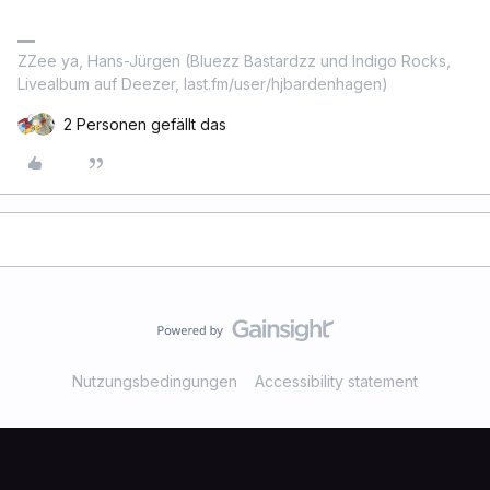
ZZee ya, Hans-Jürgen (Bluezz Bastardzz und Indigo Rocks,
Livealbum auf Deezer, last.fm/user/hjbardenhagen)
2 Personen gefällt das
Nutzungsbedingungen
Accessibility statement