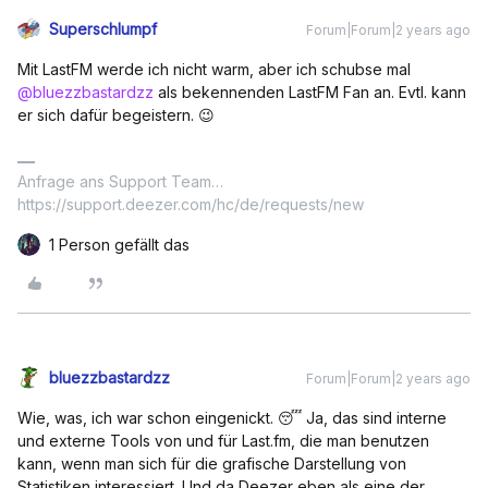
Superschlumpf
Forum|Forum|2 years ago
Mit LastFM werde ich nicht warm, aber ich schubse mal
@bluezzbastardzz
als bekennenden LastFM Fan an. Evtl. kann
er sich dafür begeistern. 😉
Anfrage ans Support Team…
https://support.deezer.com/hc/de/requests/new
1 Person gefällt das
bluezzbastardzz
Forum|Forum|2 years ago
Wie, was, ich war schon eingenickt. 😴 Ja, das sind interne
und externe Tools von und für Last.fm, die man benutzen
kann, wenn man sich für die grafische Darstellung von
Statistiken interessiert. Und da Deezer eben als eine der