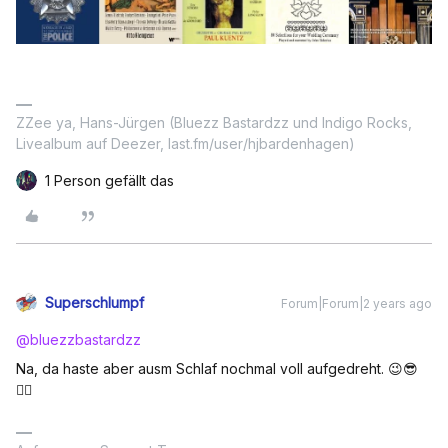
ZZee ya, Hans-Jürgen (Bluezz Bastardzz und Indigo Rocks,
Livealbum auf Deezer, last.fm/user/hjbardenhagen)
1 Person gefällt das
Superschlumpf
Forum|Forum|2 years ago
@bluezzbastardzz
Na, da haste aber ausm Schlaf nochmal voll aufgedreht. 😉😎
👍🏻