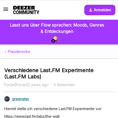
Anmelden
Lasst uns über Flow sprechen: Moods, Genres
& Entdeckungen
Plauderecke
Verschiedene Last.FM Experimente
(Last.FM Labs)
Forum|Forum|2 years ago
5 Antworten
greenster
Hiermit stelle ich verschiedene Last.FM Experimente vor:
https://www.last.fm/labs/the-wall