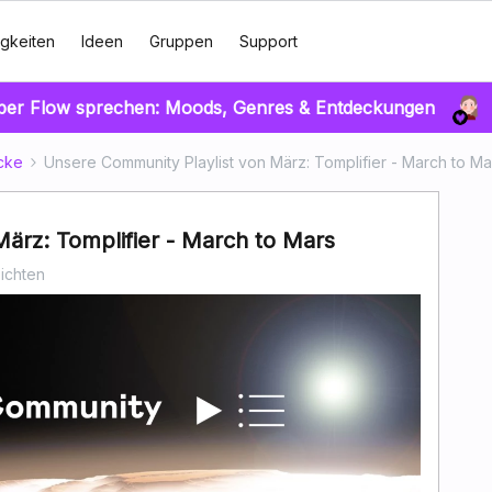
gkeiten
Ideen
Gruppen
Support
über Flow sprechen: Moods, Genres & Entdeckungen
cke
Unsere Community Playlist von März: Tomplifier - March to Ma
ärz: Tomplifier - March to Mars
sichten