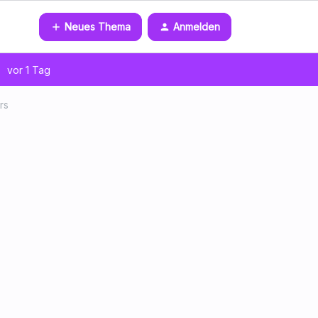
Neues Thema
Anmelden
vor 1 Tag
rs