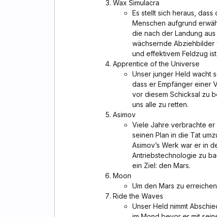
Wax Simulacra
Es stellt sich heraus, das
Menschen aufgrund erwähnt
die nach der Landung aus 
wächsernde Abziehbilder 
und effektivem Feldzug ist
Apprentice of the Universe
Unser junger Held wacht 
dass er Empfänger einer V
vor diesem Schicksal zu 
uns alle zu retten.
Asimov
Viele Jahre verbrachte er m
seinen Plan in die Tat um
Asimov’s Werk war er in de
Antriebstechnologie zu bau
ein Ziel: den Mars.
Moon
Um den Mars zu erreichen 
Ride the Waves
Unser Held nimmt Abschie
im Mond bevor er mit sein