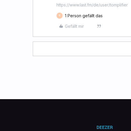
https://www.last.fm/de/user/tomplifier
1 Person gefällt das
K
Gefällt mir
DEEZER