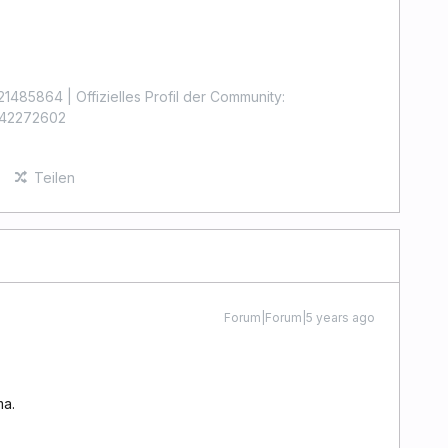
1485864 | Offizielles Profil der Community:
4442272602
Teilen
Forum|Forum|5 years ago
ma.