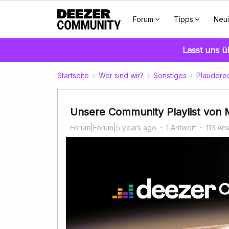
Forum
Tipps
Neui
Lasst uns 
Startseite
Wer sind wir?
Sonstiges
Plaudere
Unsere Community Playlist von M
Forum|Forum|5 years ago
1 Antwort
113 An