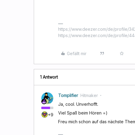
https://www.deezer.com/de/profile/342
https://www.deezer.com/de/profile/
Gefällt mir
1 Antwort
Tomplifier
Hitmaker
Ja, cool. Unverhofft.
Viel Spaß beim Hören =)
+9
Freu mich schon auf das nächste The