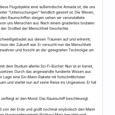
s diese Flugobjekte eine außerirdische Armada ist, die uns
er “Untersuchungen” feindlich gesinnt ist. Die Wesen,
den Raumschiffen steigen sehen wir verunstaltete
von uns Menschen aus. Nach einem gnadenlos brutalen
 der Großteil der Menschheit Geschichte.
schweißgebadet aus diesen Träumen auf und erkennt,
ision der Zukunft war. Er versucht nun die Menschheit
bewahren und forscht an der geeigneten Technolgie um
it dem Studium allerlei Sci-Fi-Bücher. Nun ist er bereit,
zusetzen. Durch das angewandte fundierte Wissen aus
r Lage eine Ein-Mann-Rakete mit fortschrittlichster
en und startet nun auf seine Reise ins Ungewisse. Er hat
umfliegt er den Mond. Das Raumschiff beschleunigt.
d von der Erde und grüßt nochmal smybolisch den Mann
em Hyperwellenantrieb Richtung Mars beschleunigt.