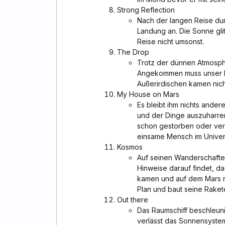
Strong Reflection
Nach der langen Reise durc
Landung an. Die Sonne glit
Reise nicht umsonst.
The Drop
Trotz der dünnen Atmosphär
Angekommen muss unser He
Außerirdischen kamen nicht
My House on Mars
Es bleibt ihm nichts ander
und der Dinge auszuharren
schon gestorben oder vers
einsame Mensch im Univer
Kosmos
Auf seinen Wanderschaften
Hinweise darauf findet, 
kamen und auf dem Mars nu
Plan und baut seine Raket
Out there
Das Raumschiff beschleuni
verlässt das Sonnensyste