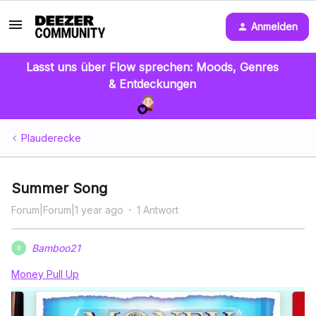
Anmelden
Lasst uns über Flow sprechen: Moods, Genres
& Entdeckungen
Plauderecke
Summer Song
Forum|Forum|1 year ago
1 Antwort
Bamboo21
B
Money Pull Up