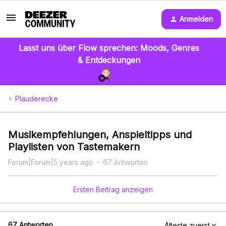
Anmelden
Lasst uns über Flow sprechen: Moods, Genres
& Entdeckungen
Plauderecke
Musikempfehlungen, Anspieltipps und
Playlisten von Tastemakern
Forum|Forum|5 years ago
67 Antworten
Ersten Beitrag anzeigen
67 Antworten
Älteste zuerst