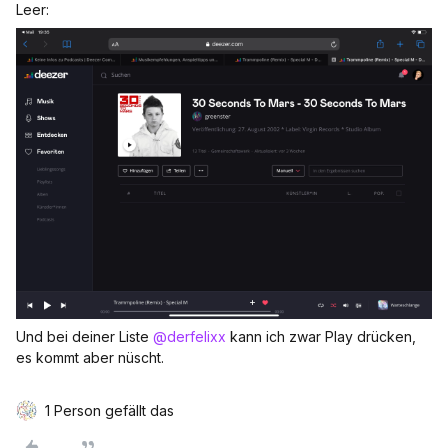
Leer:
Und bei deiner Liste
@derfelixx
kann ich zwar Play drücken,
es kommt aber nüscht.
1 Person gefällt das