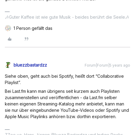
🎶Guter Kaffee ist wie gute Musik - beides berührt die Seele🎶
1 Person gefällt das
bluezzbastardzz
Forum|Forum|5 years ago
Siehe oben, geht auch bei Spotify, heißt dort “Collaborative
Playlist”.
Bei Last.fm kann man übrigens seit kurzem auch Playlisten
zusammenstellen und veröffentlichen - da Last.fm selber
keinen eigenen Streaming-Katalog mehr anbietet, kann man
sie nur über eingebundene YouTube-Videos oder Spotify und
Apple Music Playlinks anhören bzw. dorthin exportieren.
ZZee ya, Hans-Jürgen (Bluezz Bastardzz und Indigo Rocks,