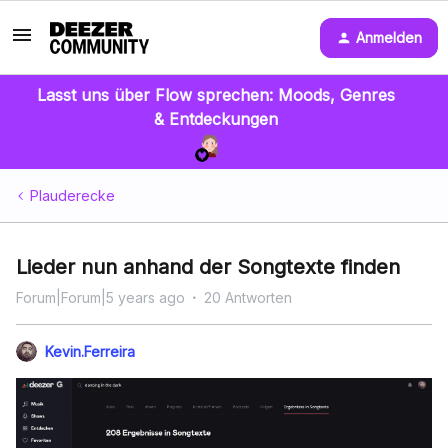
Anmelden
Lasst uns über Flow sprechen: Moods, Genres
& Entdeckungen
Plauderecke
Lieder nun anhand der Songtexte finden
Forum|Forum|5 years ago
20 Antworten
Kevin.Ferreira