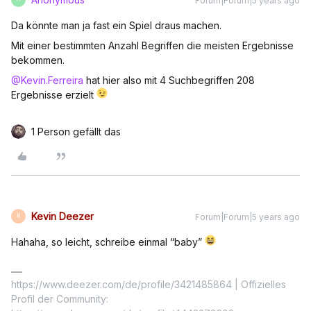
Forum|Forum|5 years ago
Da könnte man ja fast ein Spiel draus machen.
Mit einer bestimmten Anzahl Begriffen die meisten Ergebnisse
bekommen.
@Kevin.Ferreira
hat hier also mit 4 Suchbegriffen 208
Ergebnisse erzielt
1 Person gefällt das
Kevin Deezer
Forum|Forum|5 years ago
K
Hahaha, so leicht, schreibe einmal “baby”
https://www.deezer.com/de/profile/3421485864 | Offizielles
Profil der Community: