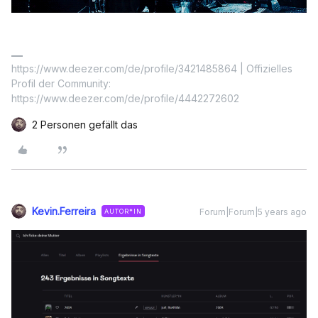
https://www.deezer.com/de/profile/3421485864 | Offizielles
Profil der Community:
https://www.deezer.com/de/profile/4442272602
2 Personen gefällt das
Kevin.Ferreira
Forum|Forum|5 years ago
AUTOR*IN