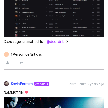
Dazu sage ich mal nichts…
@dee_dirk
:D
1 Person gefällt das
K
Kevin.Ferreira
Forum|Forum|5 years ago
AUTOR*IN
RAMMSTEIN