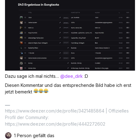
Dazu sage ich mal nichts…
@dee_dirk
:D
Diesen Kommentar und das entsprechende Bild habe ich erst
jetzt bemerkt
https://www.deezer.com/de/profile/3421485864 | Offizielles
Profil der Community:
https://www.deezer.com/de/profile/4442272602
1 Person gefällt das