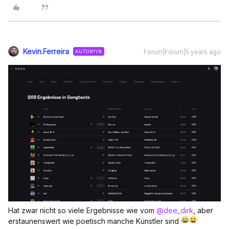
Kevin.Ferreira
Forum|Forum|5 years ago
AUTOR*IN
Hat zwar nicht so viele Ergebnisse wie vom
@dee_dirk
, aber
erstaunenswert wie poetisch manche Künstler sind