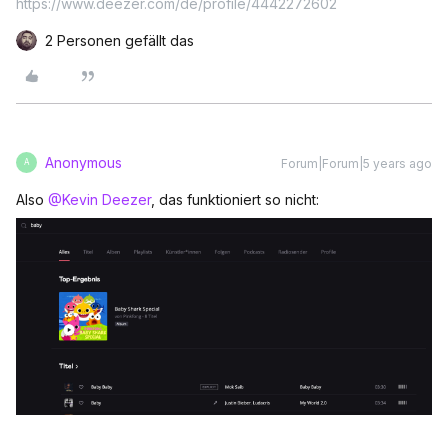
https://www.deezer.com/de/profile/4442272602
2 Personen gefällt das
Anonymous
Forum|Forum|5 years ago
A
Also
@Kevin Deezer
, das funktioniert so nicht: