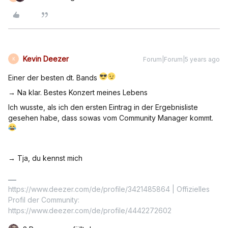
Kevin Deezer
Forum|Forum|5 years ago
K
Einer der besten dt. Bands
→ Na klar. Bestes Konzert meines Lebens
Ich wusste, als ich den ersten Eintrag in der Ergebnisliste
gesehen habe, dass sowas vom Community Manager kommt.
→ Tja, du kennst mich
https://www.deezer.com/de/profile/3421485864 | Offizielles
Profil der Community:
https://www.deezer.com/de/profile/4442272602