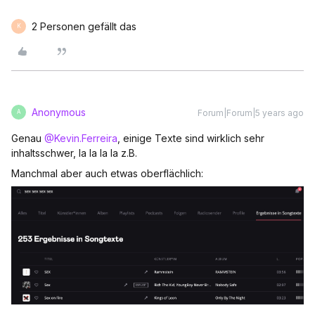
2 Personen gefällt das
K
Anonymous
Forum|Forum|5 years ago
A
Genau
@Kevin.Ferreira
, einige Texte sind wirklich sehr
inhaltsschwer, la la la la z.B.
Manchmal aber auch etwas oberflächlich: