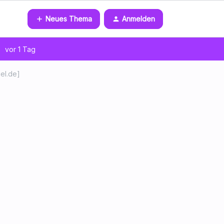
Neues Thema
Anmelden
vor 1 Tag
el.de]