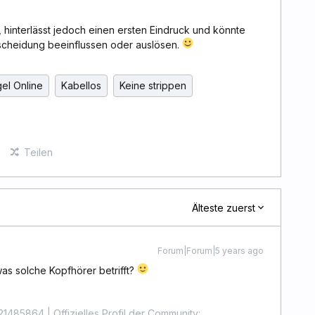
iv, hinterlässt jedoch einen ersten Eindruck und könnte
tscheidung beeinflussen oder auslösen.
el Online
Kabellos
Keine strippen
Teilen
Älteste zuerst
Forum|Forum|5 years ago
as solche Kopfhörer betrifft?
1485864 | Offizielles Profil der Community: