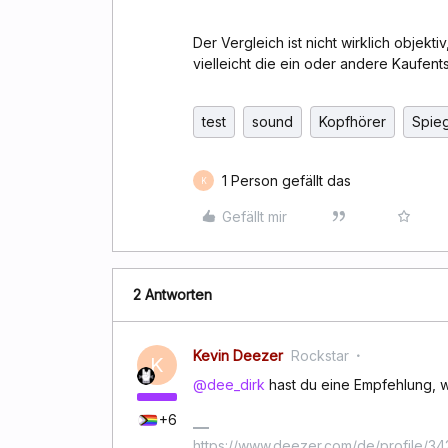
Der Vergleich ist nicht wirklich objekt
vielleicht die ein oder andere Kaufen
test
sound
Kopfhörer
Spieg
1 Person gefällt das
K
Gefällt mir
2 Antworten
Kevin Deezer
Rockstar
K
@dee_dirk
hast du eine Empfehlung, w
+6
https://www.deezer.com/de/profile/342