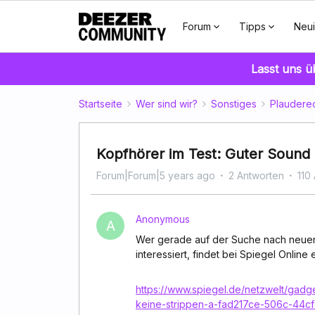
Forum
Tipps
Neui
Lasst uns 
Startseite
Wer sind wir?
Sonstiges
Plaudere
Kopfhörer im Test: Guter Sound 
Forum|Forum|5 years ago
2 Antworten
110
Anonymous
A
Wer gerade auf der Suche nach neuen 
interessiert, findet bei Spiegel Onlin
https://www.spiegel.de/netzwelt/gadg
keine-strippen-a-fad217ce-506c-44