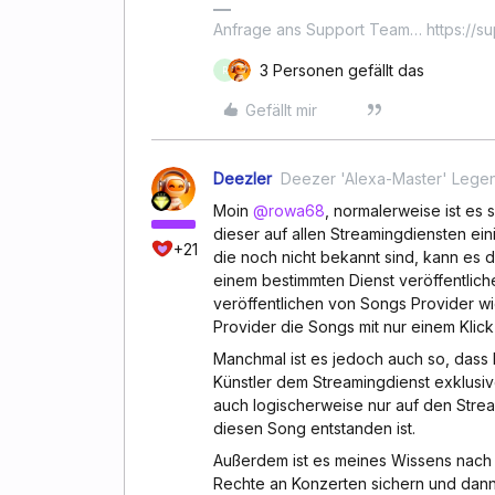
Anfrage ans Support Team… https://s
3 Personen gefällt das
R
Gefällt mir
Deezler
Deezer 'Alexa-Master' Lege
Moin
@rowa68
, normalerweise ist es 
dieser auf allen Streamingdiensten ein
+21
die noch nicht bekannt sind, kann es d
einem bestimmten Dienst veröffentlich
veröffentlichen von Songs Provider w
Provider die Songs mit nur einem Klick 
Manchmal ist es jedoch auch so, dass
Künstler dem Streamingdienst exklusive
auch logischerweise nur auf den Strea
diesen Song entstanden ist.
Außerdem ist es meines Wissens nach 
Rechte an Konzerten sichern und dann 