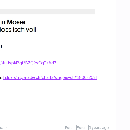
lbum/4uJvpNBqi2BZQ2vCgDs8dZ
r:
https://hitparade.ch/charts/singles-ch/13-06-2021
nd
Forum|Forum|5 years ago