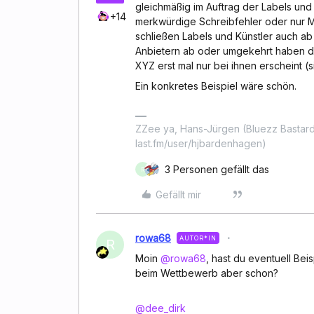
gleichmäßig im Auftrag der Labels und 
+14
merkwürdige Schreibfehler oder nur MP
schließen Labels und Künstler auch ab
Anbietern ab oder umgekehrt haben di
XYZ erst mal nur bei ihnen erscheint (s
Ein konkretes Beispiel wäre schön.
ZZee ya, Hans-Jürgen (Bluezz Bastard
last.fm/user/hjbardenhagen)
3 Personen gefällt das
R
Gefällt mir
rowa68
AUTOR*IN
R
Moin
@rowa68
, hast du eventuell Bei
beim Wettbewerb aber schon?
@dee_dirk