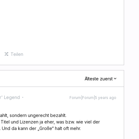
Teilen
Älteste zuerst
r' Legend
Forum|Forum|5 years ago
zahlt, sondern ungerecht bezahlt.
 Titel und Lizenzen ja eher, was bzw. wie viel der
 Und da kann der „Große“ halt oft mehr.