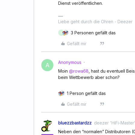
Dienst veröffentlichen.
Liebe geht durch die Ohren - Deezer
3 Personen gefällt das
R
Gefällt mir
Anonymous
A
Moin
@rowa68
, hast du eventuell Bei
beim Wettbewerb aber schon?
1 Person gefällt das
Gefällt mir
bluezzbastardzz
deezer 'HiFi-Master
Neben den “normalen” Distributoren (