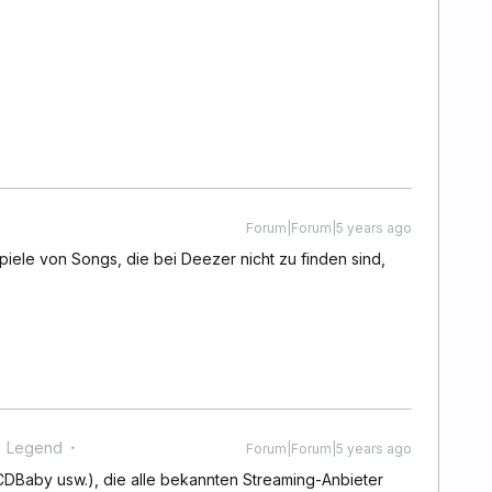
Forum|Forum|5 years ago
spiele von Songs, die bei Deezer nicht zu finden sind,
' Legend
Forum|Forum|5 years ago
CDBaby usw.), die alle bekannten Streaming-Anbieter