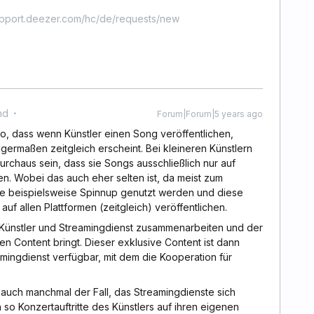
upport.deezer.com/hc/de/requests/new
nd
Forum|Forum|5 years ago
so, dass wenn Künstler einen Song veröffentlichen,
igermaßen zeitgleich erscheint. Bei kleineren Künstlern
urchaus sein, dass sie Songs ausschließlich nur auf
en. Wobei das auch eher selten ist, da meist zum
ie beispielsweise Spinnup genutzt werden und diese
auf allen Plattformen (zeitgleich) veröffentlichen.
 Künstler und Streamingdienst zusammenarbeiten und der
n Content bringt. Dieser exklusive Content ist dann
mingdienst verfügbar, mit dem die Kooperation für
auch manchmal der Fall, das Streamingdienste sich
so Konzertauftritte des Künstlers auf ihren eigenen