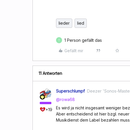
lieder
lied
1 Person gefällt das
T
Gefällt mir
11 Antworten
Superschlumpf
Deezer 'Sonos-Maste
@rowa68
Es wird ja nicht insgesamt weniger be
+19
Aber entscheidend ist hier bzgl. neuer
Musikdienst dem Label bezahlen muss.