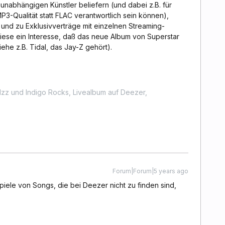
unabhängigen Künstler beliefern (und dabei z.B. für
3-Qualität statt FLAC verantwortlich sein können),
 und zu Exklusivverträge mit einzelnen Streaming-
ese ein Interesse, daß das neue Album von Superstar
iehe z.B. Tidal, das Jay-Z gehört).
zz und Indigo Rocks, Livealbum auf Deezer,
Forum|Forum|5 years ago
spiele von Songs, die bei Deezer nicht zu finden sind,