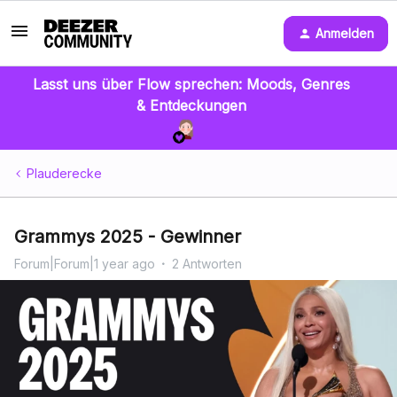
Anmelden
Lasst uns über Flow sprechen: Moods, Genres
& Entdeckungen
Plauderecke
Grammys 2025 - Gewinner
Forum|Forum|1 year ago
2 Antworten