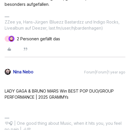
besonders aufgefallen.
ZZee ya, Hans-Jürgen (Bluezz Bastardzz und Indigo Rocks,
Livealbum auf Deezer, last.fm/user/hjbardenhagen)
2 Personen gefällt das
O
Nina Nebo
Forum|Forum|1 year ago
LADY GAGA & BRUNO MARS Win BEST POP DUO/GROUP
PERFORMANCE | 2025 GRAMMYs
💜🎧 | One good thing about Music, when it hits you, you feel
no pain | 🎶💜