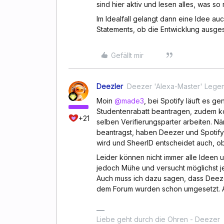
sind hier aktiv und lesen alles, was so
Im Idealfall gelangt dann eine Idee a
Statements, ob die Entwicklung ausges
Gefällt mir
Deezler
Deezer 'Alexa-Master' Lege
Moin
@made3
, bei Spotify läuft es g
Studentenrabatt beantragen, zudem k
+21
selben Verifierungsparter arbeiten. N
beantragst, haben Deezer und Spotify 
wird und SheerID entscheidet auch, ob
Leider können nicht immer alle Ideen 
jedoch Mühe und versucht möglichst j
Auch muss ich dazu sagen, dass Deezer
dem Forum wurden schon umgesetzt. Au
Liebe geht durch die Ohren - Deezer