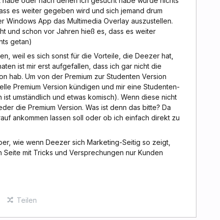
t habe oder nach denen ich gesucht habe wurde nichts
ass es weiter gegeben wird und sich jemand drum
er Windows App das Multimedia Overlay auszustellen.
 und schon vor Jahren hieß es, dass es weiter
hts getan)
weil es sich sonst für die Vorteile, die Deezer hat,
en ist mir erst aufgefallen, dass ich gar nicht die
on hab. Um von der Premium zur Studenten Version
elle Premium Version kündigen und mir eine Studenten-
n ist umständlich und etwas komisch). Wenn diese nicht
eder die Premium Version. Was ist denn das bitte? Da
drauf ankommen lassen soll oder ob ich einfach direkt zu
er, wie wenn Deezer sich Marketing-Seitig so zeigt,
ren Seite mit Tricks und Versprechungen nur Kunden
Teilen