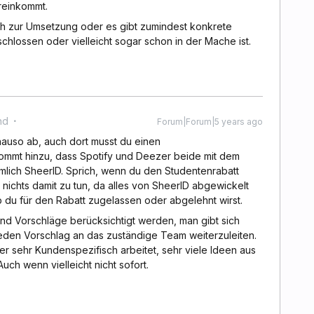
 reinkommt.
uch zur Umsetzung oder es gibt zumindest konkrete
chlossen oder vielleicht sogar schon in der Mache ist.
nd
Forum|Forum|5 years ago
enauso ab, auch dort musst du einen
ommt hinzu, dass Spotify und Deezer beide mit dem
ämlich SheerID. Sprich, wenn du den Studentenrabatt
nichts damit zu tun, da alles von SheerID abgewickelt
 du für den Rabatt zugelassen oder abgelehnt wirst.
und Vorschläge berücksichtigt werden, man gibt sich
eden Vorschlag an das zuständige Team weiterzuleiten.
 sehr Kundenspezifisch arbeitet, sehr viele Ideen aus
ch wenn vielleicht nicht sofort.