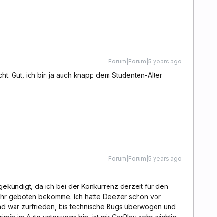
Forum|Forum|5 years ago
cht. Gut, ich bin ja auch knapp dem Studenten-Alter
Forum|Forum|5 years ago
ekündigt, da ich bei der Konkurrenz derzeit für den
ehr geboten bekomme. Ich hatte Deezer schon vor
und war zurfrieden, bis technische Bugs überwogen und
imär im Auto unterwegs bin, ist mir CarPlay sehr wichtig.