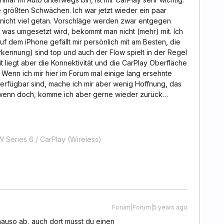
e größten Schwächen. Ich war jetzt wieder ein paar
 nicht viel getan. Vorschläge werden zwar entgegen
was umgesetzt wird, bekommt man nicht (mehr) mit. Ich
auf dem iPhone gefällt mir persönlich mit am Besten, die
rkennung) sind top und auch der Flow spielt in der Regel
 liegt aber die Konnektivität und die CarPlay Oberfläche
 Wenn ich mir hier im Forum mal einige lang ersehnte
erfügbar sind, mache ich mir aber wenig Hoffnung, das
 - wenn doch, komme ich aber gerne wieder zurück…
AW Series 6 / CarPlay (Wireless)
Forum|Forum|5 years ago
enauso ab, auch dort musst du einen