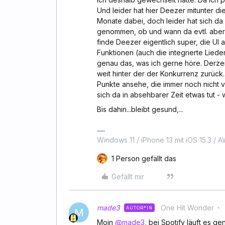
Und leider hat hier Deezer mitunter di
Monate dabei, doch leider hat sich da
genommen, ob und wann da evtl. aber 
finde Deezer eigentlich super, die UI 
Funktionen (auch die integrierte Liede
genau das, was ich gerne höre. Derzeit
weit hinter der der Konkurrenz zurück.
Punkte ansehe, die immer noch nicht v
sich da in absehbarer Zeit etwas tut
Bis dahin...bleibt gesund,...
Windows 11 / iPhone 13 mit iOS 15.3 / 
1 Person gefällt das
Gefällt mir
made3
One Hit Wonder
AUTOR*IN
M
Moin
@made3
, bei Spotify läuft es g