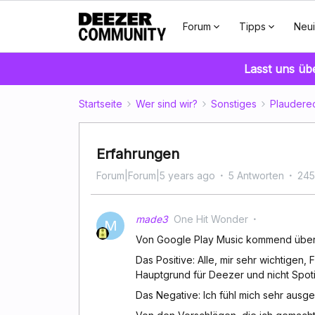
Forum
Tipps
Neui
Lasst uns üb
Startseite
Wer sind wir?
Sonstiges
Plaudere
Erfahrungen
Forum|Forum|5 years ago
5 Antworten
245
made3
One Hit Wonder
M
Von Google Play Music kommend über S
Das Positive: Alle, mir sehr wichtige
Hauptgrund für Deezer und nicht Spoti
Das Negative: Ich fühl mich sehr ausge