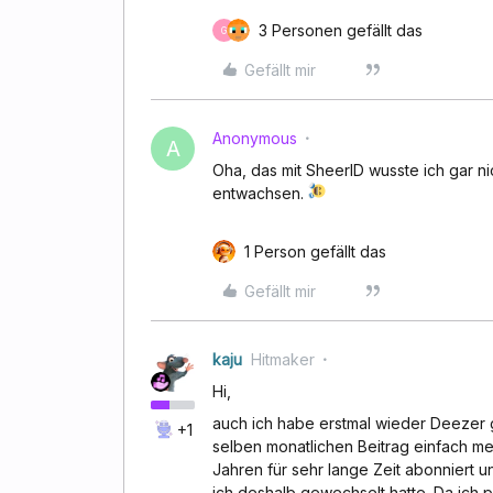
3 Personen gefällt das
G
Gefällt mir
Anonymous
A
Oha, das mit SheerID wusste ich gar ni
entwachsen.
1 Person gefällt das
Gefällt mir
kaju
Hitmaker
Hi,
auch ich habe erstmal wieder Deezer g
+1
selben monatlichen Beitrag einfach m
Jahren für sehr lange Zeit abonniert 
ich deshalb gewechselt hatte. Da ich pr