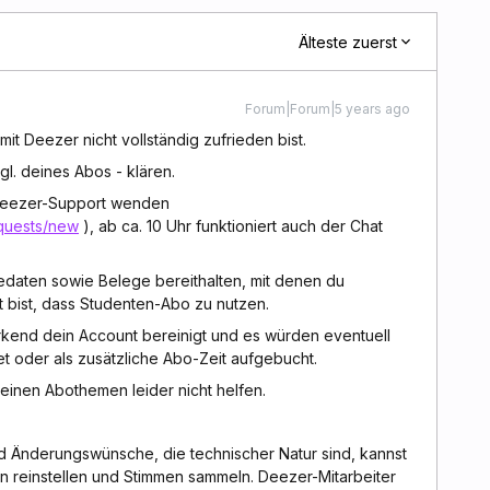
Älteste zuerst
Forum|Forum|5 years ago
 mit Deezer nicht vollständig zufrieden bist.
gl. deines Abos - klären.
 Deezer-Support wenden
equests/new
), ab ca. 10 Uhr funktioniert auch der Chat
edaten sowie Belege bereithalten, mit denen du
 bist, dass Studenten-Abo zu nutzen.
rkend dein Account bereinigt und es würden eventuell
et oder als zusätzliche Abo-Zeit aufgebucht.
einen Abothemen leider nicht helfen.
 Änderungswünsche, die technischer Natur sind, kannst
en reinstellen und Stimmen sammeln. Deezer-Mitarbeiter