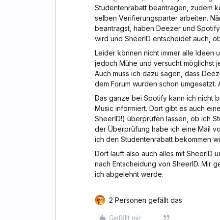
Studentenrabatt beantragen, zudem k
selben Verifierungsparter arbeiten. N
beantragst, haben Deezer und Spotify 
wird und SheerID entscheidet auch, ob
Leider können nicht immer alle Ideen 
jedoch Mühe und versucht möglichst j
Auch muss ich dazu sagen, dass Deezer
dem Forum wurden schon umgesetzt. Au
Das ganze bei Spotify kann ich nicht 
Music informiert. Dort gibt es auch e
SheerID!) überprüfen lassen, ob ich S
der Überprüfung habe ich eine Mail v
ich den Studentenrabatt bekommen wür
Dort läuft also auch alles mit SheerID 
nach Entscheidung von SheerID. Mir geh
ich abgelehnt werde.
2 Personen gefällt das
Gefällt mir