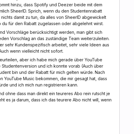
ommt hinzu, dass Spotify und Deezer beide mit dem
ämlich SheerID. Sprich, wenn du den Studentenrabatt
nichts damit zu tun, da alles von SheerID abgewickelt
 du für den Rabatt zugelassen oder abgelehnt wirst.
und Vorschläge berücksichtigt werden, man gibt sich
eden Vorschlag an das zuständige Team weiterzuleiten.
 sehr Kundenspezifisch arbeitet, sehr viele Ideen aus
ch wenn vielleicht nicht sofort.
beurteilen, aber ich habe mich gerade über YouTube
ine Studentenversion und ich konnte vorab (Auch über
tudent bin und der Rabatt für mich gelten würde. Nach
on YouTube Music bekommen, die mir gesagt hat, dass
de und ich mich nun registrieren kann.
und ohne dass man direkt ein teureres Abo rein rutscht je
t es ja darum, dass ich das teurere Abo nicht will, wenn