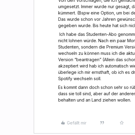
Von den Vorschlägen, die ich gemach
umgesetzt. Immer wurde nur gesagt, d
kümmert. (Bspw eine Option, um bei d
Das wurde schon vor Jahren gewünscht
gegeben wurde. Bis heute hat sich nic
Ich habe das Studenten-Abo genommen, 
nicht lohnen würde. Nach ein paar Monat
Studenten, sondern die Premium Versi
wechseln zu können muss ich die aktu
Version “beantragen” (Allein das scho
akzeptiert wird hab ich automatisch wi
überlege ich mir ernsthaft, ob ich es 
Spotify wechseln soll.
Es kommt dann doch schon sehr so rüb
dass sie toll sind, aber auf der ande
behalten und an Land ziehen wollen.
Gefällt mir