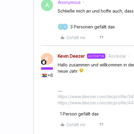
Anonymous
A
Schließe mich an und hoffe auch, dass
3 Personen gefällt das
T
A
Gefällt mir
Kevin Deezer
Rockstar
AUTOR*IN
K
Hallo zusammen und willkommen in der Z
neue Jahr
+6
https://www.deezer.com/de/profile/342
https://www.deezer.com/de/profile/
1 Person gefällt das
Gefällt mir