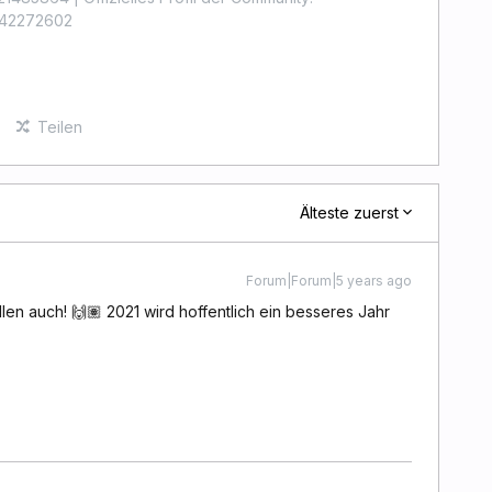
4442272602
Teilen
Älteste zuerst
Forum|Forum|5 years ago
en auch! 🙌🏽 2021 wird hoffentlich ein besseres Jahr