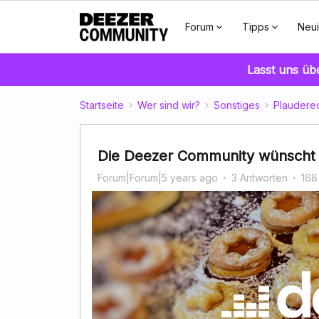
Forum
Tipps
Neui
Lasst uns üb
Startseite
Wer sind wir?
Sonstiges
Plaudere
Die Deezer Community wünscht 
Forum|Forum|5 years ago
3 Antworten
168