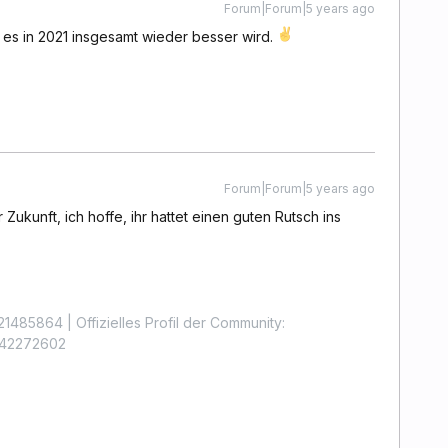
Forum|Forum|5 years ago
 es in 2021 insgesamt wieder besser wird.
Forum|Forum|5 years ago
ukunft, ich hoffe, ihr hattet einen guten Rutsch ins
1485864 | Offizielles Profil der Community:
4442272602