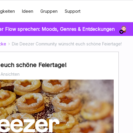
gkeiten
Ideen
Gruppen
Support
er Flow sprechen: Moods, Genres & Entdeckungen
cke
Die Deezer Community wünscht euch schöne Feiertage!
euch schöne Feiertage!
 Ansichten