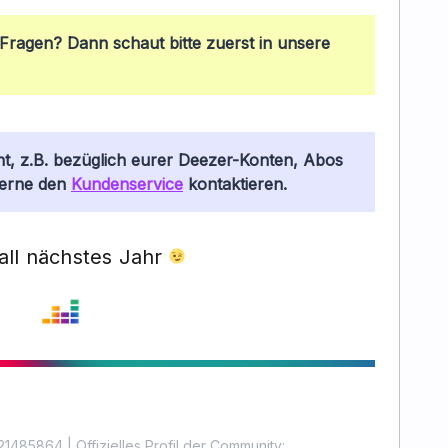
Fragen? Dann schaut bitte zuerst in unsere
ht, z.B. bezüglich eurer Deezer-Konten, Abos
gerne den
Kundenservice
kontaktieren.
all nächstes Jahr
1485864 | Offizielles Profil der Community: