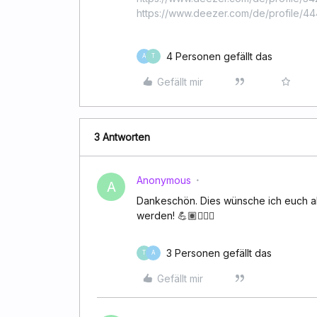
https://www.deezer.com/de/profile/
4 Personen gefällt das
A
T
Gefällt mir
3 Antworten
Anonymous
A
Dankeschön. Dies wünsche ich euch all
werden! 💪🏽💁🏽‍♂️
3 Personen gefällt das
T
A
Gefällt mir