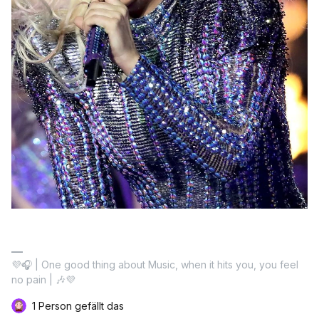
💜🎧 | One good thing about Music, when it hits you, you feel
no pain | 🎶💜
1 Person gefällt das