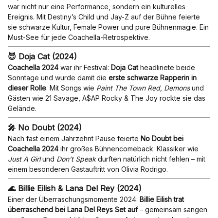
war nicht nur eine Performance, sondern ein kulturelles
Ereignis. Mit Destiny’s Child und Jay-Z auf der Bühne feierte
sie schwarze Kultur, Female Power und pure Bühnenmagie. Ein
Must-See für jede Coachella-Retrospektive.
😈 Doja Cat (2024)
Coachella 2024
war ihr Festival:
Doja Cat
headlinete beide
Sonntage und wurde damit die
erste schwarze Rapperin in
dieser Rolle
. Mit Songs wie
Paint The Town Red
,
Demons
und
Gästen wie 21 Savage, A$AP Rocky & The Joy rockte sie das
Gelände.
🎤 No Doubt (2024)
Nach fast einem Jahrzehnt Pause feierte
No Doubt bei
Coachella 2024
ihr großes Bühnencomeback. Klassiker wie
Just A Girl
und
Don’t Speak
durften natürlich nicht fehlen – mit
einem besonderen Gastauftritt von Olivia Rodrigo.
🌊 Billie Eilish & Lana Del Rey (2024)
Einer der Überraschungsmomente 2024:
Billie Eilish trat
überraschend bei Lana Del Reys Set auf
– gemeinsam sangen