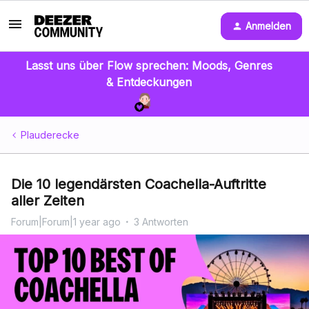
Anmelden
Lasst uns über Flow sprechen: Moods, Genres
& Entdeckungen
Plauderecke
Die 10 legendärsten Coachella-Auftritte
aller Zeiten
Forum|Forum|1 year ago
3 Antworten