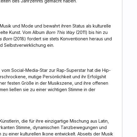
hkeiten des Jahrzehnts gemacht haben.
 Musik und Mode und bewahrt ihren Status als kulturelle
kelte Kunst. Vom Album
Born This Way
(2011) bis hin zu
is Born
(2018) fordert sie stets Konventionen heraus und
und Selbstverwirklichung ein.
B vom Social-Media-Star zur Rap-Superstar hat die Hip-
rschrockene, mutige Persönlichkeit und ihr Erfolgshit
ner festen Größe in der Musikszene, und ihre offenen
men ließen sie zu einer wichtigen Stimme in der
Künstlerin, die für ihre einzigartige Mischung aus Latin,
 markanten Stimme, dynamischen Tanzbewegungen und
 zu einer kulturellen Ikone entwickelt. Abseits der Musik