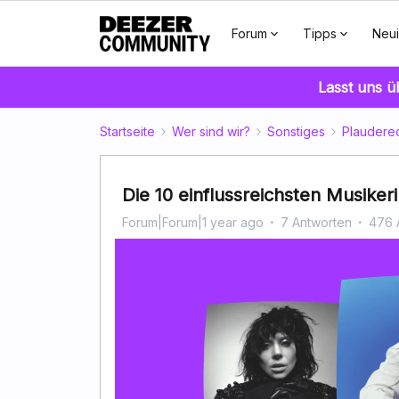
Forum
Tipps
Neui
Lasst uns 
Startseite
Wer sind wir?
Sonstiges
Plaudere
Die 10 einflussreichsten Musiker
Forum|Forum|1 year ago
7 Antworten
476 