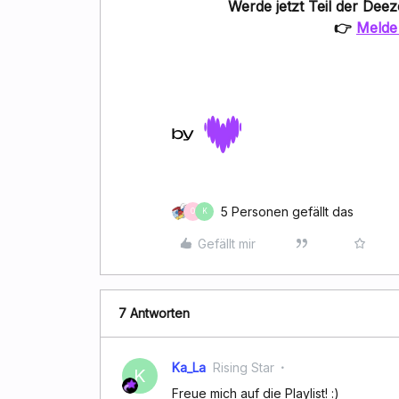
Werde jetzt Teil der
Deez
👉
Melde 
5 Personen gefällt das
O
K
Gefällt mir
7 Antworten
Ka_La
Rising Star
K
Freue mich auf die Playlist! :)