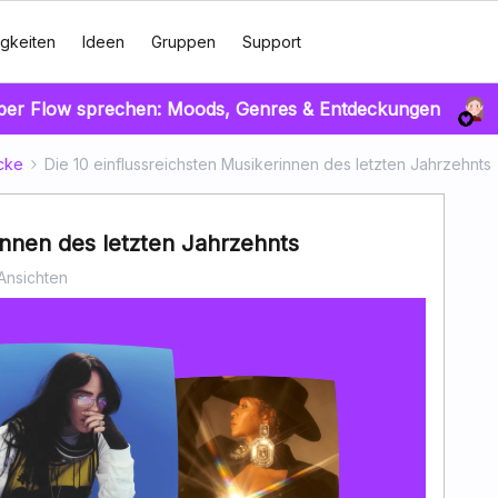
gkeiten
Ideen
Gruppen
Support
über Flow sprechen: Moods, Genres & Entdeckungen
cke
Die 10 einflussreichsten Musikerinnen des letzten Jahrzehnts
innen des letzten Jahrzehnts
Ansichten