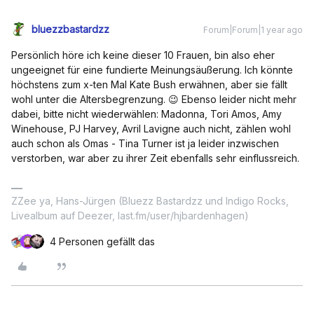
bluezzbastardzz
Forum|Forum|1 year ago
Persönlich höre ich keine dieser 10 Frauen, bin also eher
ungeeignet für eine fundierte Meinungsäußerung. Ich könnte
höchstens zum x-ten Mal Kate Bush erwähnen, aber sie fällt
wohl unter die Altersbegrenzung. 😉 Ebenso leider nicht mehr
dabei, bitte nicht wiederwählen: Madonna, Tori Amos, Amy
Winehouse, PJ Harvey, Avril Lavigne auch nicht, zählen wohl
auch schon als Omas - Tina Turner ist ja leider inzwischen
verstorben, war aber zu ihrer Zeit ebenfalls sehr einflussreich.
ZZee ya, Hans-Jürgen (Bluezz Bastardzz und Indigo Rocks,
Livealbum auf Deezer, last.fm/user/hjbardenhagen)
4 Personen gefällt das