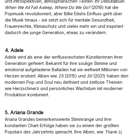
und introspektiven, atmosphärischen Texten. Ihr Debütalbum
When We All Fall Asleep, Where Do We Go?
(2019) hat die
Popmusik revolutioniert, aber Billie Eilishs Einfluss geht über
die Musik hinaus - sie setzt sich für mentale Gesundheit,
Frauenrechte, Klimaschutz und vieles mehr ein und inspiriert
dadurch die junge Generation, etwas zu verändern.
4. Adele
Adele wird als eine der einflussreichsten Künstlerinnen ihrer
Generation gefeiert. Bekannt für ihre soulige Stimme und
emotional aufgeladene Balladen hat sie weltweit Millionen von
Herzen erobert. Alben wie
25
(2015) und
30
(2021) haben den
modernen Pop und Soul neu definiert und zeitlose Themen
wie Herzschmerz und persönliches Wachstum mit moderner
Produktion kombiniert.
5. Ariana Grande
Ariana Grandes bemerkenswerte Stimmrange und ihre
konstanten Chart-Erfolge haben sie zu einem der größten
Popstars des Jahrzehnts gemacht. Ihre Alben, wie
Thank U,