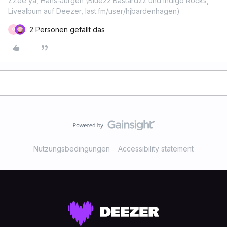
ZZee ya, Hans-Jürgen (Bluezz Bastardzz und Indigo Rocks,
Livealbum auf Deezer, last.fm/user/hjbardenhagen)
2 Personen gefällt das
O
Nutzungsbedingungen
Accessibility statement