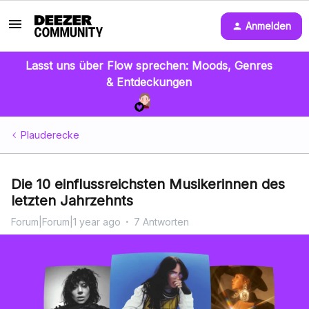
Anmelden
Lasst uns über Flow sprechen: Moods, Genres
& Entdeckungen
Plauderecke
Die 10 einflussreichsten Musikerinnen des
letzten Jahrzehnts
Forum|Forum|1 year ago
7 Antworten