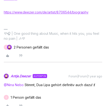
https://www.deezer.com/de/artist/8706544/biography
💜🎧 | One good thing about Music, when it hits you, you feel
no pain | 🎶💜
2 Personen gefällt das
O
Antje.Deezer
Forum|Forum|1 year ago
AUTOR*IN
@Nina Nebo
Stimmt, Dua Lipa gehört definitiv auch dazu! 💃
1 Person gefällt das
O