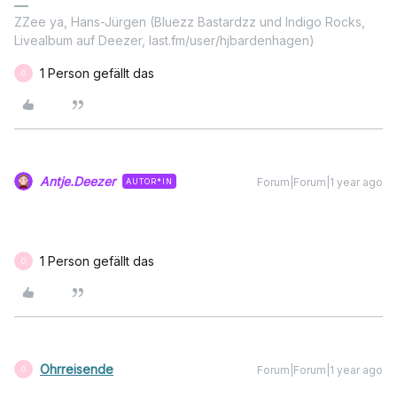
ZZee ya, Hans-Jürgen (Bluezz Bastardzz und Indigo Rocks,
Livealbum auf Deezer, last.fm/user/hjbardenhagen)
1 Person gefällt das
O
Antje.Deezer
Forum|Forum|1 year ago
AUTOR*IN
1 Person gefällt das
O
Ohrreisende
Forum|Forum|1 year ago
O