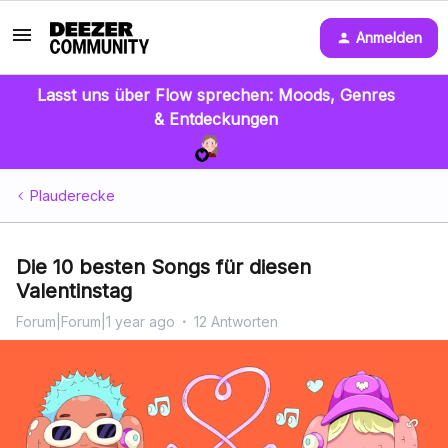
Anmelden
Lasst uns über Flow sprechen: Moods, Genres
& Entdeckungen
Plauderecke
Die 10 besten Songs für diesen
Valentinstag
Forum|Forum|1 year ago
12 Antworten