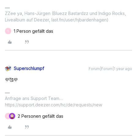
ZZee ya, Hans-Jürgen (Bluezz Bastardzz und Indigo Rocks,
Livealbum auf Deezer, last.fm/user/hjbardenhagen)
1 Person gefällt das
O
Superschlumpf
Forum|Forum|1 year ago
💜🥰💜
Anfrage ans Support Team…
https://support.deezer.com/hc/de/requests/new
2 Personen gefällt das
O