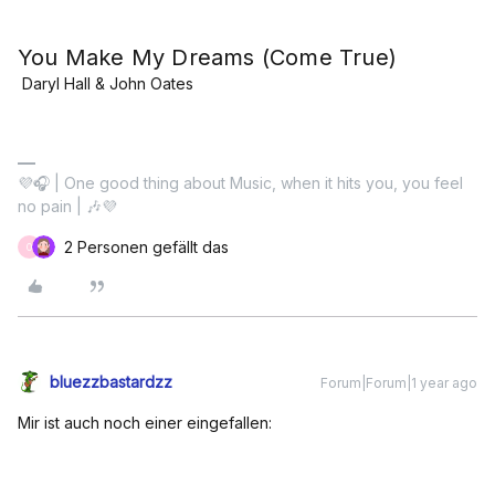
You Make My Dreams (Come True)
Daryl Hall & John Oates
💜🎧 | One good thing about Music, when it hits you, you feel
no pain | 🎶💜
2 Personen gefällt das
O
bluezzbastardzz
Forum|Forum|1 year ago
Mir ist auch noch einer eingefallen: