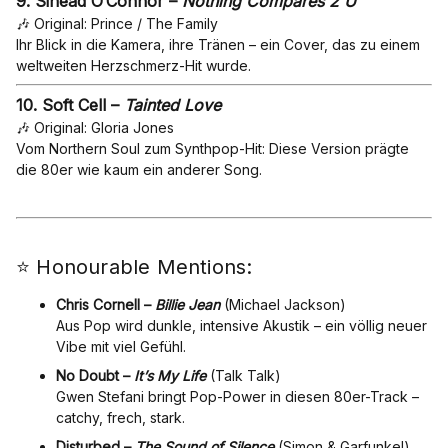
9.
Sinéad O’Connor –
Nothing Compares 2 U
🎶 Original: Prince / The Family
Ihr Blick in die Kamera, ihre Tränen – ein Cover, das zu einem
weltweiten Herzschmerz-Hit wurde.
10.
Soft Cell –
Tainted Love
🎶 Original: Gloria Jones
Vom Northern Soul zum Synthpop-Hit: Diese Version prägte
die 80er wie kaum ein anderer Song.
⭐ Honourable Mentions:
Chris Cornell –
Billie Jean
(Michael Jackson)
Aus Pop wird dunkle, intensive Akustik – ein völlig neuer
Vibe mit viel Gefühl.
No Doubt –
It’s My Life
(Talk Talk)
Gwen Stefani bringt Pop-Power in diesen 80er-Track –
catchy, frech, stark.
Disturbed –
The Sound of Silence
(Simon & Garfunkel)