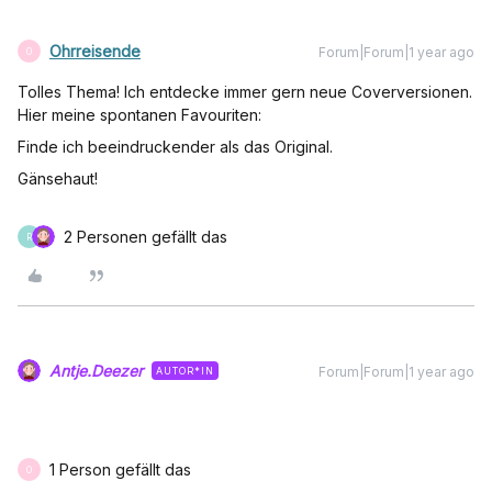
Ohrreisende
Forum|Forum|1 year ago
O
Tolles Thema! Ich entdecke immer gern neue Coverversionen.
Hier meine spontanen Favouriten:
Finde ich beeindruckender als das Original.
Gänsehaut!
2 Personen gefällt das
R
Antje.Deezer
Forum|Forum|1 year ago
AUTOR*IN
1 Person gefällt das
O