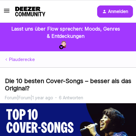
Anmelden
Lasst uns über Flow sprechen: Moods, Genres
& Entdeckungen
Plauderecke
Die 10 besten Cover-Songs – besser als das
Original?
Forum|Forum|1 year ago
6 Antworten