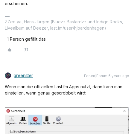
erscheinen.
ZZee ya, Hans-Jürgen (Bluezz Bastardzz und Indigo Rocks,
Livealbum auf Deezer, last.fm/user/hjbardenhagen)
1 Person gefällt das
greenster
Forum|Forum|5 years ago
Wenn man die offiziellen Last.fm Apps nutzt, dann kann man
einstellen, wann genau gescrobbelt wird: