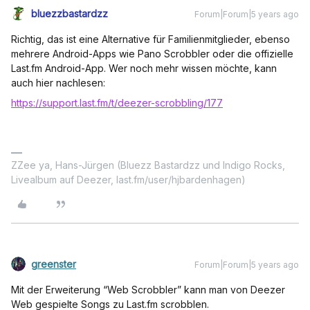
bluezzbastardzz
Forum|Forum|5 years ago
Richtig, das ist eine Alternative für Familienmitglieder, ebenso
mehrere Android-Apps wie Pano Scrobbler oder die offizielle
Last.fm Android-App. Wer noch mehr wissen möchte, kann
auch hier nachlesen:
https://support.last.fm/t/deezer-scrobbling/177
ZZee ya, Hans-Jürgen (Bluezz Bastardzz und Indigo Rocks,
Livealbum auf Deezer, last.fm/user/hjbardenhagen)
greenster
Forum|Forum|5 years ago
Mit der Erweiterung “Web Scrobbler” kann man von Deezer
Web gespielte Songs zu Last.fm scrobblen.