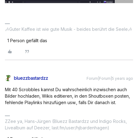
🎶Guter Kaffee ist wie gute Musik - beides berührt die Seele🎶
1 Person gefällt das
bluezzbastardzz
Forum|Forum|5 years ago
Mit 40 Scrobbles kannst Du wahrscheinlich inzwischen auch
Bilder hochladen, Wikis editieren, in den Shoutboxen posten,
fehlende Playlinks hinzufügen usw., falls Dir danach ist.
ZZee ya, Hans-Jürgen (Bluezz Bastardzz und Indigo Rocks,
Livealbum auf Deezer, last.fm/user/hjbardenhagen)