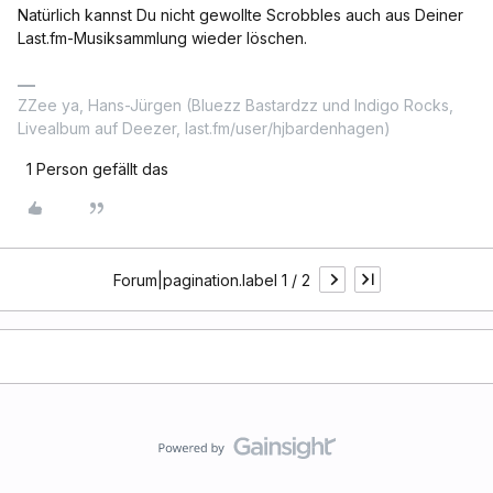
Natürlich kannst Du nicht gewollte Scrobbles auch aus Deiner
Last.fm-Musiksammlung wieder löschen.
ZZee ya, Hans-Jürgen (Bluezz Bastardzz und Indigo Rocks,
Livealbum auf Deezer, last.fm/user/hjbardenhagen)
1 Person gefällt das
Forum|pagination.label 1 / 2