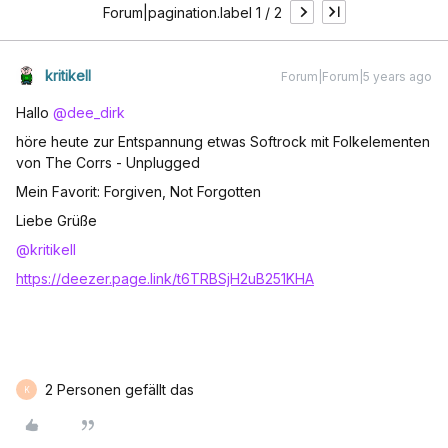
Forum|pagination.label 1 / 2
kritikell
Forum|Forum|5 years ago
Hallo
@dee_dirk
höre heute zur Entspannung etwas Softrock mit Folkelementen
von The Corrs - Unplugged
Mein Favorit: Forgiven, Not Forgotten
Liebe Grüße
@kritikell
https://deezer.page.link/t6TRBSjH2uB251KHA
2 Personen gefällt das
K