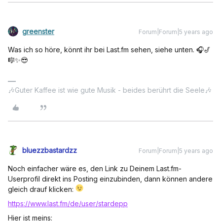
greenster
Forum|Forum|5 years ago
Was ich so höre, könnt ihr bei Last.fm sehen, siehe unten. 🎧🎷
🎼✨😎
🎶Guter Kaffee ist wie gute Musik - beides berührt die Seele🎶
bluezzbastardzz
Forum|Forum|5 years ago
Noch einfacher wäre es, den Link zu Deinem Last.fm-
Userprofil direkt ins Posting einzubinden, dann können andere
gleich drauf klicken:
https://www.last.fm/de/user/stardepp
Hier ist meins: