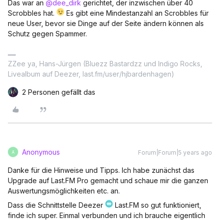
Das war an
@dee_dirk
gerichtet, der inzwischen über 40
Scrobbles hat.
Es gibt eine Mindestanzahl an Scrobbles für
neue User, bevor sie Dinge auf der Seite ändern können als
Schutz gegen Spammer.
ZZee ya, Hans-Jürgen (Bluezz Bastardzz und Indigo Rocks,
Livealbum auf Deezer, last.fm/user/hjbardenhagen)
2 Personen gefällt das
Anonymous
Forum|Forum|5 years ago
A
Danke für die Hinweise und Tipps. Ich habe zunächst das
Upgrade auf Last.FM Pro gemacht und schaue mir die ganzen
Auswertungsmöglichkeiten etc. an.
Dass die Schnittstelle Deezer
Last.FM so gut funktioniert,
finde ich super. Einmal verbunden und ich brauche eigentlich