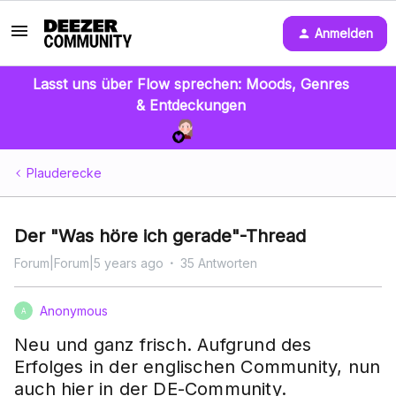
Anmelden
Lasst uns über Flow sprechen: Moods, Genres
& Entdeckungen
Plauderecke
Der "Was höre ich gerade"-Thread
Forum|Forum|5 years ago
35 Antworten
Anonymous
A
Neu und ganz frisch. Aufgrund des
Erfolges in der englischen Community, nun
auch hier in der DE-Community.