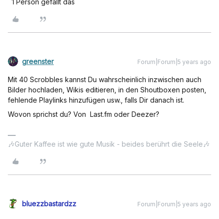
1 Person gefällt das
greenster
Forum|Forum|5 years ago
Mit 40 Scrobbles kannst Du wahrscheinlich inzwischen auch
Bilder hochladen, Wikis editieren, in den Shoutboxen posten,
fehlende Playlinks hinzufügen usw., falls Dir danach ist.
Wovon sprichst du? Von Last.fm oder Deezer?
🎶Guter Kaffee ist wie gute Musik - beides berührt die Seele🎶
bluezzbastardzz
Forum|Forum|5 years ago