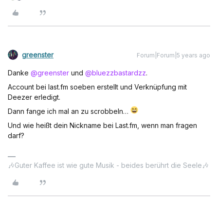
greenster
Forum|Forum|5 years ago
Danke
@greenster
und
@bluezzbastardzz
.
Account bei last.fm soeben erstellt und Verknüpfung mit
Deezer erledigt.
Dann fange ich mal an zu scrobbeln…
Und wie heißt dein Nickname bei Last.fm, wenn man fragen
darf?
🎶Guter Kaffee ist wie gute Musik - beides berührt die Seele🎶