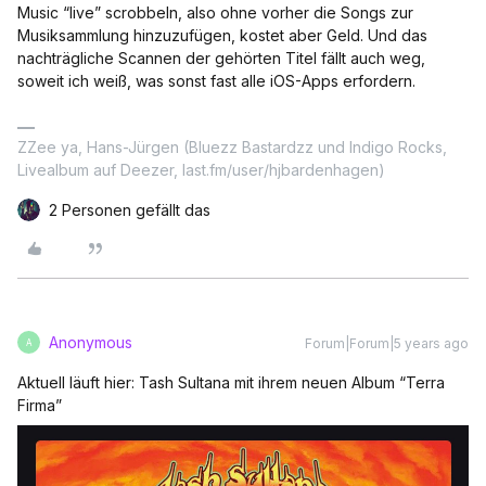
Music “live” scrobbeln, also ohne vorher die Songs zur
Musiksammlung hinzuzufügen, kostet aber Geld. Und das
nachträgliche Scannen der gehörten Titel fällt auch weg,
soweit ich weiß, was sonst fast alle iOS-Apps erfordern.
ZZee ya, Hans-Jürgen (Bluezz Bastardzz und Indigo Rocks,
Livealbum auf Deezer, last.fm/user/hjbardenhagen)
2 Personen gefällt das
Anonymous
Forum|Forum|5 years ago
A
Aktuell läuft hier: Tash Sultana mit ihrem neuen Album “Terra
Firma”