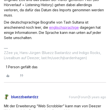
Hörverlauf = Listening History) gehen dabei allerdings
verloren, da dafür das Datum des Imports genommen werden
muss.
Die deutschsprachige Biografie von Tash Sultana ist
anscheinend noch leer, die
englischsprachige
dagegen hat
einige Informationen. Die Sprache kann man unten auf jeder
Seite umschalten.
ZZee ya, Hans-Jürgen (Bluezz Bastardzz und Indigo Rocks,
Livealbum auf Deezer, last.fm/user/hjbardenhagen)
1 Person gefällt das
bluezzbastardzz
Forum|Forum|5 years ago
Mit der Erweiterung “Web Scrobbler” kann man von Deezer