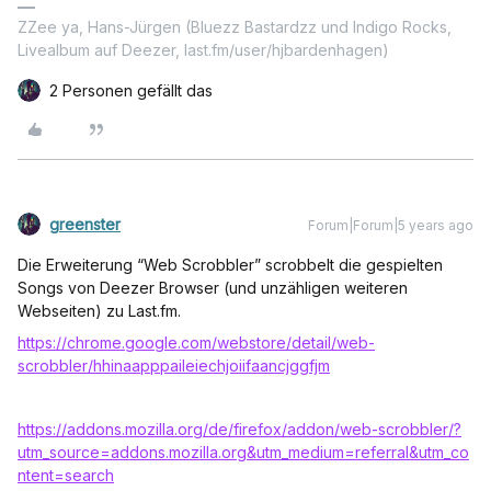
ZZee ya, Hans-Jürgen (Bluezz Bastardzz und Indigo Rocks,
Livealbum auf Deezer, last.fm/user/hjbardenhagen)
2 Personen gefällt das
greenster
Forum|Forum|5 years ago
Die Erweiterung “Web Scrobbler” scrobbelt die gespielten
Songs von Deezer Browser (und unzähligen weiteren
Webseiten) zu Last.fm.
https://chrome.google.com/webstore/detail/web-
scrobbler/hhinaapppaileiechjoiifaancjggfjm
https://addons.mozilla.org/de/firefox/addon/web-scrobbler/?
utm_source=addons.mozilla.org&utm_medium=referral&utm_co
ntent=search