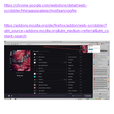
https://chrome.google.com/webstore/detail/web-
scrobbler/hhinaapppaileiechjoiifaancjggfjm
https://addons.mozilla.org/de/firefox/addon/web-scrobbler/?
utm_source=addons.mozilla.org&utm_medium=referral&utm_co
ntent=search