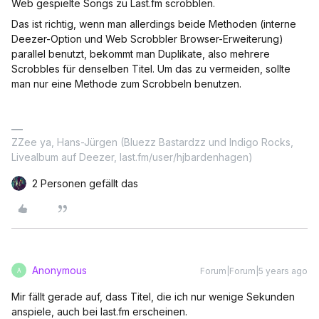
Web gespielte Songs zu Last.fm scrobblen.
Das ist richtig, wenn man allerdings beide Methoden (interne
Deezer-Option und Web Scrobbler Browser-Erweiterung)
parallel benutzt, bekommt man Duplikate, also mehrere
Scrobbles für denselben Titel. Um das zu vermeiden, sollte
man nur eine Methode zum Scrobbeln benutzen.
ZZee ya, Hans-Jürgen (Bluezz Bastardzz und Indigo Rocks,
Livealbum auf Deezer, last.fm/user/hjbardenhagen)
2 Personen gefällt das
Anonymous
Forum|Forum|5 years ago
A
Mir fällt gerade auf, dass Titel, die ich nur wenige Sekunden
anspiele, auch bei last.fm erscheinen.