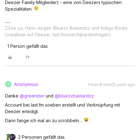
Deezer Family-Mitglieder) - eine von Deezers typischen
Spezialitäten.
ZZee ya, Hans-Jürgen (Bluezz Bastardzz und Indigo Rocks,
Livealbum auf Deezer, last.fm/user/hjbardenhagen)
1 Person gefällt das
Anonymous
Forum|Forum|5 years ago
A
Danke
@greenster
und
@bluezzbastardzz
.
Account bei last.fm soeben erstellt und Verknüpfung mit
Deezer erledigt.
Dann fange ich mal an zu scrobbeln…
2 Personen gefällt das