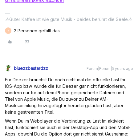
scrobbler/id1188681944?Is=1
🎶Guter Kaffee ist wie gute Musik - beides berührt die Seele🎶
2 Personen gefällt das
K
bluezzbastardzz
Forum|Forum|5 years ago
Für Deezer brauchst Du noch nicht mal die offizielle Last.fm
iOS-App bzw. würde die für Deezer gar nicht funktionieren,
sondern nur für auf dem iPhone gespeicherte Dateien und
Titel von Apple Music, die Du zuvor zu Deiner AM-
Musiksammlung hinzugefügt = heruntergeladen hast, aber
keine gestreamten Titel.
Wenn Du im Webplayer die Verbindung zu Last.fm aktiviert
hast, funktioniert sie auch in der Desktop-App und den Mobil-
Apps, obwohl Du die Option dort gar nicht siehst (Ausnahme: