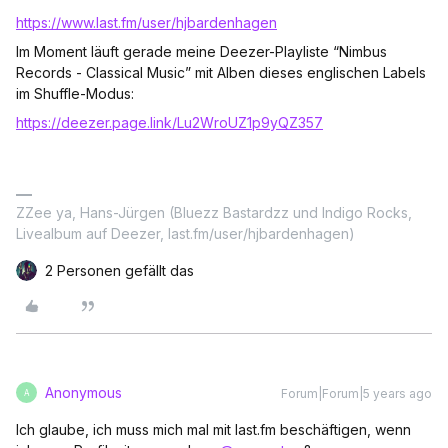
https://www.last.fm/user/hjbardenhagen
Im Moment läuft gerade meine Deezer-Playliste “Nimbus
Records - Classical Music” mit Alben dieses englischen Labels
im Shuffle-Modus:
https://deezer.page.link/Lu2WroUZ1p9yQZ357
ZZee ya, Hans-Jürgen (Bluezz Bastardzz und Indigo Rocks,
Livealbum auf Deezer, last.fm/user/hjbardenhagen)
2 Personen gefällt das
Anonymous
Forum|Forum|5 years ago
A
Ich glaube, ich muss mich mal mit last.fm beschäftigen, wenn