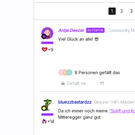
1
2
3
Antje.Deezer
Community M
AUTOR*IN
Viel Glück an alle! 😎
+9
8 Personen gefällt das
O
L
J
Gefällt mir
bluezzbastardzz
deezer 'HiFi-Master
Da ich immer noch meine
“Spliff und K
Mitteregger ganz gut:
+14