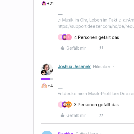
+21
♫ Musik im Ohr, Leben im Takt ♫ 👉An
https://support.deezer.com/hc/de/req
4 Personen gefällt das
O
A
Gefällt mir
Joshua Jesenek
Hitmaker
+4
Entdecke mein Musik-Profil bei Deeze
3 Personen gefällt das
O
Gefällt mir
Kischke
Guitar Hero