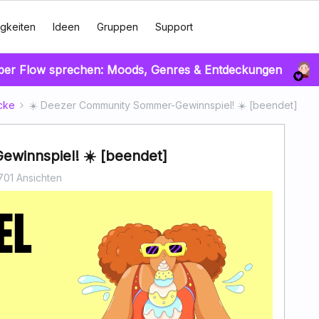
gkeiten
Ideen
Gruppen
Support
über Flow sprechen: Moods, Genres & Entdeckungen
cke
☀️ Deezer Community Sommer-Gewinnspiel! ☀️ [beendet]
winnspiel! ☀️ [beendet]
701 Ansichten