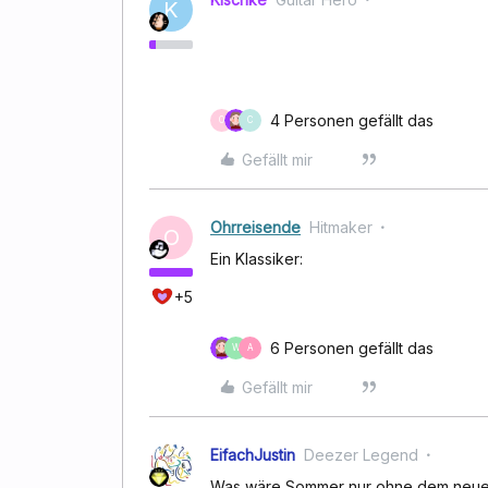
K
4 Personen gefällt das
O
C
Gefällt mir
Ohrreisende
Hitmaker
O
Ein Klassiker:
+5
6 Personen gefällt das
W
A
Gefällt mir
EifachJustin
Deezer Legend
Was wäre Sommer nur ohne dem neuen