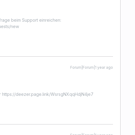
frage beim Support einreichen:
uests/new
Forum|Forum|1 year ago
r https://deezer.page.link/WsrsgNXqqHdjN4je7