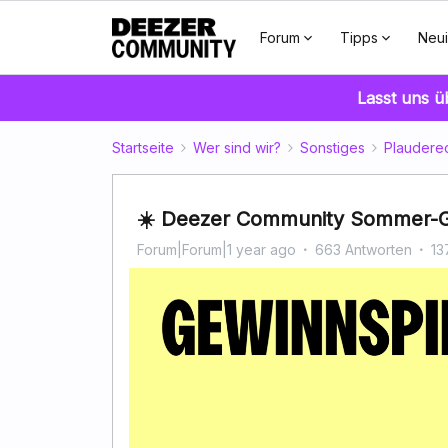
Forum
Tipps
Neui
Lasst uns 
Startseite
Wer sind wir?
Sonstiges
Plaudere
☀️ Deezer Community Sommer-Ge
Forum|Forum|1 year ago
663 Antworten
13