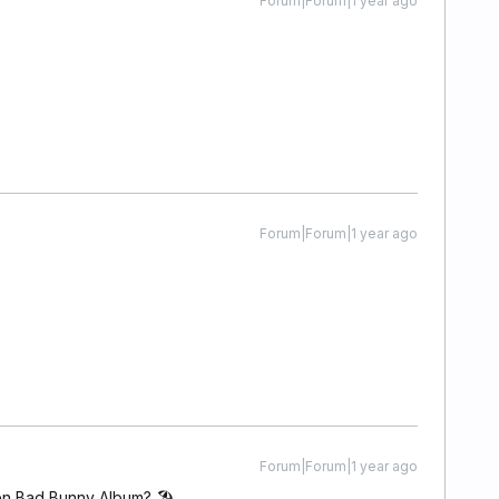
Forum|Forum|1 year ago
Forum|Forum|1 year ago
Forum|Forum|1 year ago
 Bad Bunny Album? 🏖️