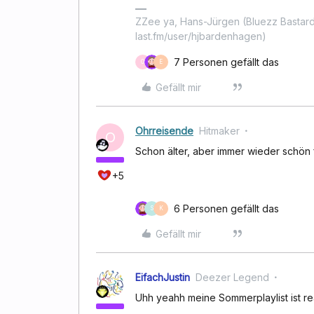
ZZee ya, Hans-Jürgen (Bluezz Bastard
last.fm/user/hjbardenhagen)
7 Personen gefällt das
O
E
Gefällt mir
Ohrreisende
Hitmaker
O
Schon älter, aber immer wieder schön 
+5
6 Personen gefällt das
S
K
Gefällt mir
EifachJustin
Deezer Legend
Uhh yeahh meine Sommerplaylist ist re