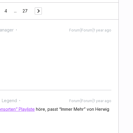
4
...
27
anager
Forum|Forum|1 year ago
' Legend
Forum|Forum|1 year ago
onsorten” Playliste
höre, passt “Immer Mehr” von Herwig