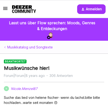
Anmelden
Lasst uns über Flow sprechen: Moods, Genres
& Entdeckungen
Musikkatalog und Songtexte
BEANTWORTET
Musikwünsche hier!
Forum|Forum|8 years ago
306 Antworten
Nicole.Menzel87
N
Suche das lied von helene fischer- wenn du lachst.bitte bitte
hochladen...warte seit monaten 😞