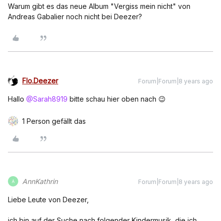
Warum gibt es das neue Album "Vergiss mein nicht" von
Andreas Gabalier noch nicht bei Deezer?
Flo.Deezer
Forum|Forum|8 years ago
Hallo
@Sarah8919
bitte schau hier oben nach 😉
1 Person gefällt das
AnnKathrin
Forum|Forum|8 years ago
A
Liebe Leute von Deezer,
ich bin auf der Suche nach folgender Kindermusik, die ich