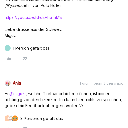
„Wyssebüehl“ von Polo Hofer.
https://youtu.be/KFdzPhu_nM8
Liebe Grüsse aus der Schweiz
Miguz
1 Person gefällt das
S
Anja
Forum|Forum|8 years ago
Hi
@miguz
, welche Titel wir anbieten können, ist immer
abhängig von den Lizenzen. Ich kann hier nichts versprechen,
gebe dein Feedback aber gern weiter 🙂
3 Personen gefällt das
M