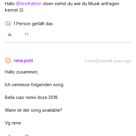
Hallo
@AnnKathrin
oben siehst du wie du Musik anfragen
kannst 😉
1 Person gefällt das
rene.pohl
Forum|Forum|8 years ago
R
Hallo zusammen,
Ich vermisse folgenden song:
Bella ciao remix ibiza 2018
Wann ist der song available?
Vg rene