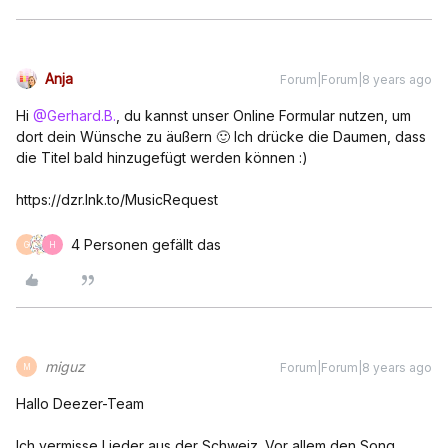
Anja
Forum|Forum|8 years ago
Hi
@Gerhard.B.
, du kannst unser Online Formular nutzen, um
dort dein Wünsche zu äußern 🙂 Ich drücke die Daumen, dass
die Titel bald hinzugefügt werden können :)
https://dzr.lnk.to/MusicRequest
4 Personen gefällt das
G
H
miguz
Forum|Forum|8 years ago
M
Hallo Deezer-Team
Ich vermisse Lieder aus der Schweiz. Vor allem den Song