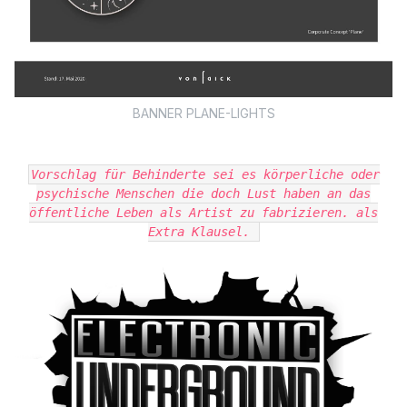
BANNER PLANE-LIGHTS
Vorschlag für Behinderte sei es körperliche oder
psychische Menschen die doch Lust haben an das
öffentliche Leben als Artist zu fabrizieren. als
Extra Klausel.