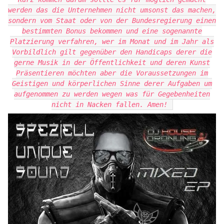
werden das die Unternehmen nicht umsonst das machen,
sondern vom Staat oder von der Bundesregierung einen
bestimmten Bonus bekommen und eine sogenannte
Platzierung verfahren, wer im Monat und im Jahr als
Vorbildlich gilt gegenüber den Handicaps derer die
gerne Musik in der Öffentlichkeit und deren Kunst
Präsentieren möchten aber die Voraussetzungen im
Geistigen und körperlichen Sinne derer Aufgaben um
aufgenommen zu werden wegen was für Gegebenheiten
nicht in Nacken fallen. Amen!