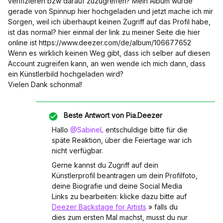
verifizieren bzw darauf zuzugreifen? Mein Album wurde
gerade von Spinnup hier hochgeladen und jetzt mache ich mir
Sorgen, weil ich überhaupt keinen Zugriff auf das Profil habe,
ist das normal? hier einmal der link zu meiner Seite die hier
online ist https://www.deezer.com/de/album/106677652
Wenn es wirklich keinen Weg gibt, dass ich selber auf diesen
Account zugreifen kann, an wen wende ich mich dann, dass
ein Künstlerbild hochgeladen wird?
Vielen Dank schonmal!
Beste Antwort von
Pia.Deezer
Hallo
@SabineL
entschuldige bitte für die
späte Reaktion, über die Feiertage war ich
nicht verfügbar.
Gerne kannst du Zugriff auf dein
Künstlerprofil beantragen um dein Profilfoto,
deine Biografie und deine Social Media
Links zu bearbeiten: klicke dazu bitte auf
Deezer Backstage for Artists
» falls du
dies zum ersten Mal machst, musst du nur