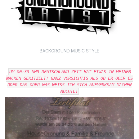
BACKGROUND MUSIC STYLE
UM 00:33 UHR DEUTSCHLAND ZEIT HAT ETWAS IN MEINEM
NACKEN GEKITZELT! GANZ VORSICHTIG ALS OB ER ODER ES
ODER DAS ODER WAS WEISS ICH SICH AUFMERKSAM MACHEN
MÖCHTE!