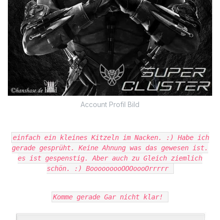
Account Profil Bild
einfach ein kleines Kitzeln im Nacken. :) Habe ich
gerade gesprüht. Keine Ahnung was das gewesen ist.
es ist gespenstig. Aber auch zu Gleich ziemlich
schön. :) BooooooooOOOoooOrrrrr
Komme gerade Gar nicht klar!