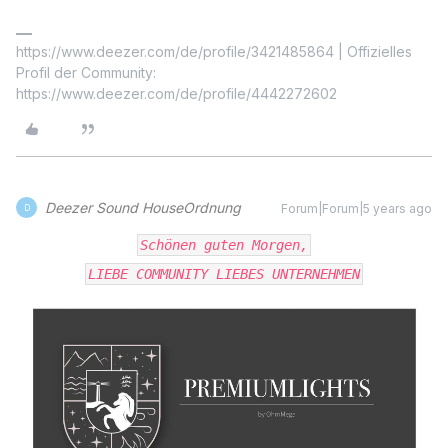
https://www.deezer.com/de/profile/3421485864 | Offizielles
Profil der Community:
https://www.deezer.com/de/profile/4442272602
Deezer Sound HouseOrdnung
Forum|Forum|5 years ago
D
Schönen guten Morgen,
LIEBE COMMUNITY LIEBES UNTERNEHMEN