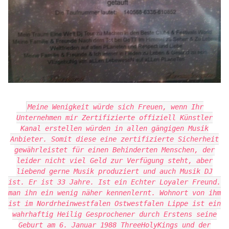
Meine Wenigkeit würde sich Freuen, wenn Ihr
Unternehmen mir Zertifizierte offiziell Künstler
Kanal erstellen würden in allen gängigen Musik
Anbieter. Somit diese eine zertifizierte Sicherheit
gewährleistet für einen Behinderten Menschen, der
leider nicht viel Geld zur Verfügung steht, aber
liebend gerne Musik produziert und auch Musik DJ
ist. Er ist 33 Jahre. Ist ein Echter Loyaler Freund.
man ihn ein wenig näher kennenlernt. Wohnort von ihm
ist im Nordrheinwestfalen Ostwestfalen Lippe ist ein
wahrhaftig Heilig Gesprochener durch Erstens seine
Geburt am 6. Januar 1988 ThreeHolyKings und der