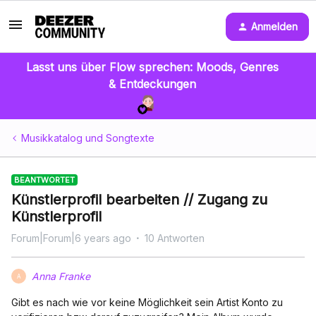
Anmelden
Lasst uns über Flow sprechen: Moods, Genres
& Entdeckungen
Musikkatalog und Songtexte
BEANTWORTET
Künstlerprofil bearbeiten // Zugang zu
Künstlerprofil
Forum|Forum|6 years ago
10 Antworten
Anna Franke
A
Gibt es nach wie vor keine Möglichkeit sein Artist Konto zu