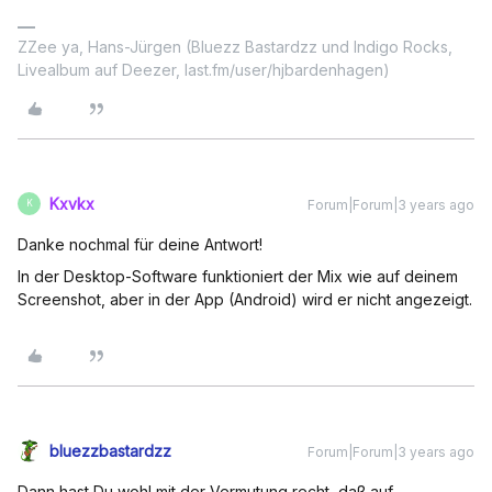
ZZee ya, Hans-Jürgen (Bluezz Bastardzz und Indigo Rocks,
Livealbum auf Deezer, last.fm/user/hjbardenhagen)
Kxvkx
Forum|Forum|3 years ago
K
Danke nochmal für deine Antwort!
In der Desktop-Software funktioniert der Mix wie auf deinem
Screenshot, aber in der App (Android) wird er nicht angezeigt.
bluezzbastardzz
Forum|Forum|3 years ago
Dann hast Du wohl mit der Vermutung recht, daß auf