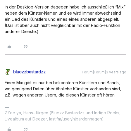
In der Desktop-Version dagegen habe ich ausschließlich “Mix”
neben dem Künster-Namen und es wird immer abwechselnd
ein Lied des Künstlers und eines eines anderen abgespielt.
(Das ist aber auch nicht vergleichbar mit der Radio-Funktion
anderer Dienste.)
bluezzbastardzz
Forum|Forum|3 years ago
Einen Mix gibt es nur bei bekannteren Künstlern und Bands,
wo genügend Daten über ähnliche Künstler vorhanden sind,
z.B. wegen anderen Usern, die diesen Künstler oft hören.
ZZee ya, Hans-Jürgen (Bluezz Bastardzz und Indigo Rocks,
Livealbum auf Deezer, last.fm/user/hjbardenhagen)