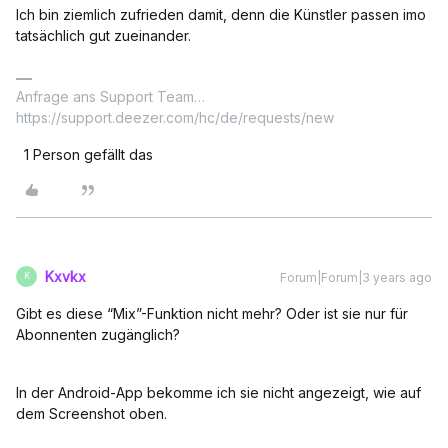
Ich bin ziemlich zufrieden damit, denn die Künstler passen imo
tatsächlich gut zueinander.
Anfrage ans Support Team…
https://support.deezer.com/hc/de/requests/new
1 Person gefällt das
Kxvkx
Forum|Forum|3 years ago
K
Gibt es diese “Mix”-Funktion nicht mehr? Oder ist sie nur für
Abonnenten zugänglich?
In der Android-App bekomme ich sie nicht angezeigt, wie auf
dem Screenshot oben.