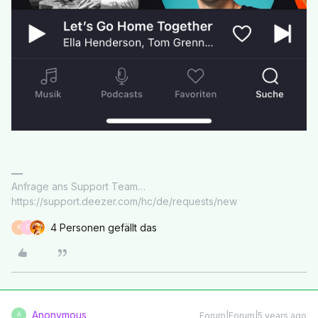
Anfrage ans Support Team…
https://support.deezer.com/hc/de/requests/new
4 Personen gefällt das
K
G
Anonymous
Forum|Forum|5 years ago
A