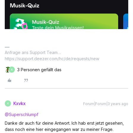
Anfrage ans Support Team…
https://support.deezer.com/hc/de/requests/new
3 Personen gefällt das
K
Kxvkx
Forum|Forum|3 years ago
K
@Superschlumpf
Danke dir auch für deine Antwort. Ich hab erst jetzt gesehen,
dass noch eine hier eingegangen war zu meiner Frage.