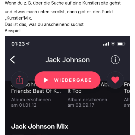
Wenn du z. B. über die Suche auf eine Künstlerseite gehst
und etwas mach unten scrollst, dann gibt es den Punkt
„Künstler“Mix.
Das ist das, was du anscheinend suchst.
Beispiel: