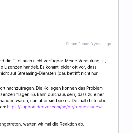
Forum|Forum|3 years ago
nd die Titel auch nicht verfügbar. Meine Vermutung ist,
e Lizenzen handelt. Es kommt leider oft vor, dass
icht auf Streaming-Diensten (das betrifft nicht nur
port nachzufragen. Die Kollegen können das Problem
Lizenzen fragen. Es kann durchaus sein, dass zu einer
rhanden waren, nun aber sind sie es. Deshalb bitte über
gen:
https://support.deezer.com/hc/de/requests/new
rangetreten, warten wir mal die Reaktion ab.