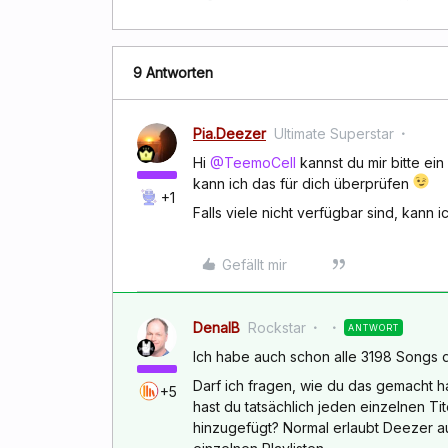
9 Antworten
Pia.Deezer
Ultimate Superstar
Hi
@TeemoCell
kannst du mir bitte ei
kann ich das für dich überprüfen
+1
Falls viele nicht verfügbar sind, kann 
Gefällt mir
DenalB
Rockstar
ANTWORT
Ich habe auch schon alle 3198 Songs 
Darf ich fragen, wie du das gemacht h
+5
hast du tatsächlich jeden einzelnen T
hinzugefügt? Normal erlaubt Deezer au