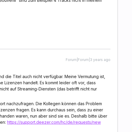
 Souvenir sind zum Beispiel 4 Tracks nicht in meinem
Forum|Forum|3 years ago
nd die Titel auch nicht verfügbar. Meine Vermutung ist,
e Lizenzen handelt. Es kommt leider oft vor, dass
icht auf Streaming-Diensten (das betrifft nicht nur
port nachzufragen. Die Kollegen können das Problem
Lizenzen fragen. Es kann durchaus sein, dass zu einer
rhanden waren, nun aber sind sie es. Deshalb bitte über
gen:
https://support.deezer.com/hc/de/requests/new