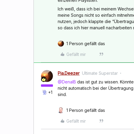
einzelnen Playlisten.
Ich weiß, dass ich bei meinem Wechse
meine Songs nicht so einfach mitnehm
nutzen, jedoch klappte die “Übertragu
so dass ich hier manuell nacharbeiten 
1 Person gefällt das
Gefällt mir
Pia.Deezer
Ultimate Superstar
@DenalB
das ist gut zu wissen. Könnt
nicht automatisch bei der Übertragun
+1
sind.
1 Person gefällt das
Gefällt mir