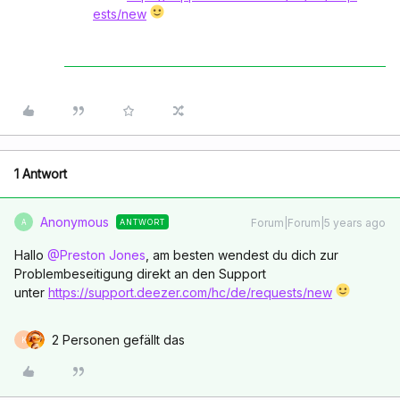
ests/new
1 Antwort
Anonymous
Forum|Forum|5 years ago
ANTWORT
A
Hallo
@Preston Jones
, am besten wendest du dich zur
Problembeseitigung direkt an den Support
unter
https://support.deezer.com/hc/de/requests/new
2 Personen gefällt das
K