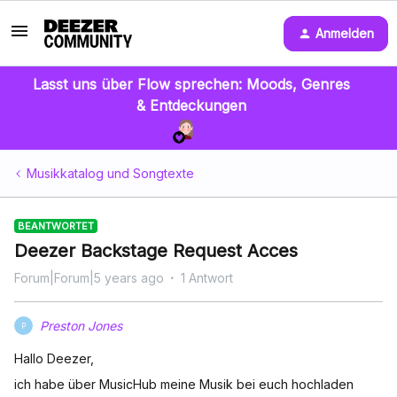
Anmelden
Lasst uns über Flow sprechen: Moods, Genres
& Entdeckungen
Musikkatalog und Songtexte
BEANTWORTET
Deezer Backstage Request Acces
Forum|Forum|5 years ago
1 Antwort
Preston Jones
P
Hallo Deezer,
ich habe über MusicHub meine Musik bei euch hochladen