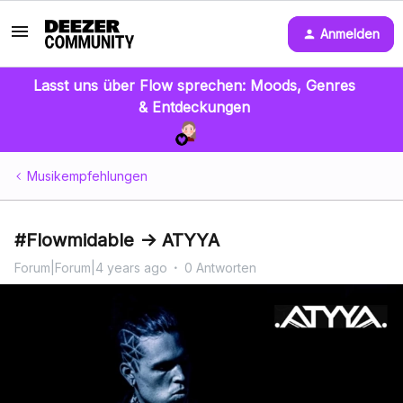
Anmelden
Lasst uns über Flow sprechen: Moods, Genres
& Entdeckungen
Musikempfehlungen
#Flowmidable -> ATYYA
Forum|Forum|4 years ago
0 Antworten