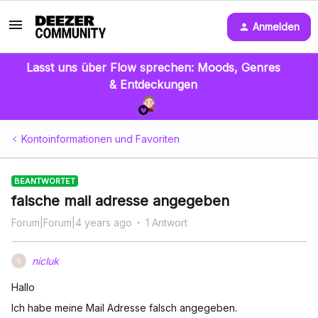
Anmelden
Lasst uns über Flow sprechen: Moods, Genres
& Entdeckungen
Kontoinformationen und Favoriten
BEANTWORTET
falsche mail adresse angegeben
Forum|Forum|4 years ago
1 Antwort
nicluk
N
Hallo
Ich habe meine Mail Adresse falsch angegeben.