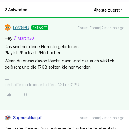
2 Antworten
Älteste zuerst
LostGPU
Forum|Forum|2 months ago
ANTWORT
Hey ​
@Martin30
Das sind nur deine Heruntergeladenen
Playlists/Podcasts/Hörbücher.
Wenn du etwas davon löscht, dann wird das auch wirklich
gelöscht und die 17GB sollten kleiner werden.
Ich hoffe ich konnte helfen! 😊 LostGPU
Superschlumpf
Forum|Forum|2 months ago
Der in der Deezer App festgelegte Cache dürfte ebenfalls