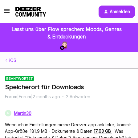
Anmelden
Lasst uns über Flow sprechen: Moods, Genres
& Entdeckungen
iOS
BEANTWORTET
Speicherort für Downloads
Forum|Forum|2 months ago
2 Antworten
Martin30
M
Wenn ich in Einstellungen meine Deezer-app anklicke, kommt:
App-Größe: 181,9 MB - Dokumente & Daten
17,03 GB
Was
bedeutet “Dokumente & Daten”? Sind das nur Downloads? Ich