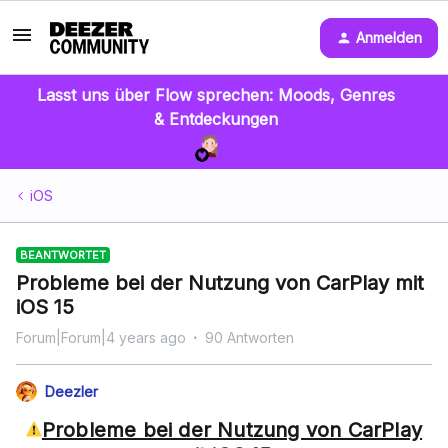
Anmelden
Lasst uns über Flow sprechen: Moods, Genres
& Entdeckungen
iOS
BEANTWORTET
Probleme bei der Nutzung von CarPlay mit
iOS 15
Forum|Forum|4 years ago
90 Antworten
Deezler
Probleme bei der Nutzung von CarPlay