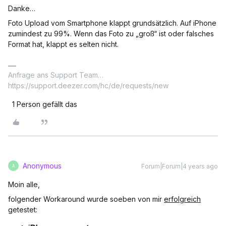
Danke…
Foto Upload vom Smartphone klappt grundsätzlich. Auf iPhone
zumindest zu 99%. Wenn das Foto zu „groß“ ist oder falsches
Format hat, klappt es selten nicht.
Anfrage ans Support Team…
https://support.deezer.com/hc/de/requests/new
1 Person gefällt das
Anonymous
Forum|Forum|4 years ago
A
Moin alle,
folgender Workaround wurde soeben von mir
erfolgreich
getestet: