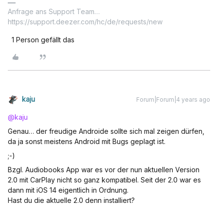
Anfrage ans Support Team…
https://support.deezer.com/hc/de/requests/new
1 Person gefällt das
kaju
Forum|Forum|4 years ago
@kaju
Genau… der freudige Androide sollte sich mal zeigen dürfen,
da ja sonst meistens Android mit Bugs geplagt ist.
;-)
Bzgl. Audiobooks App war es vor der nun aktuellen Version
2.0 mit CarPlay nicht so ganz kompatibel. Seit der 2.0 war es
dann mit iOS 14 eigentlich in Ordnung.
Hast du die aktuelle 2.0 denn installiert?