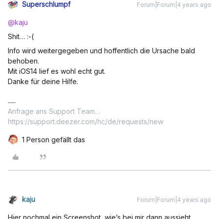
Superschlumpf
Forum|Forum|4 years ago
@kaju
Shit… :-(
Info wird weitergegeben und hoffentlich die Ursache bald
behoben.
Mit iOS14 lief es wohl echt gut.
Danke für deine Hilfe.
Anfrage ans Support Team…
https://support.deezer.com/hc/de/requests/new
1 Person gefällt das
kaju
Forum|Forum|4 years ago
Hier nochmal ein Screenshot, wie’s bei mir dann aussieht,