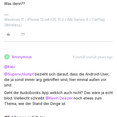
Was denn??
Windows 11 / iPhone 13 mit iOS 15.3 / AW Series 6 / CarPlay
(Wireless)
Anonymous
Forum|Forum|4 years ago
A
@kaju
@Superschlumpf
bezieht sich darauf, dass die Android-User,
die ja sonst immer arg gekniffen sind, hier einmal außen vor
sind.
Geht die Audiobooks App wirklich auch nicht? Das wäre ja echt
blöd. Vielleicht schreibt
@Kevin Deezer
noch etwas zum
Thema, wie der Stand der Dinge ist.