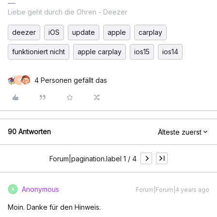
Liebe geht durch die Ohren - Deezer
deezer
iOS
update
apple
carplay
funktioniert nicht
apple carplay
ios15
ios14
4 Personen gefällt das
K
90 Antworten
Älteste zuerst
Forum|pagination.label 1 / 4
Anonymous
Forum|Forum|4 years ago
A
Moin. Danke für den Hinweis.