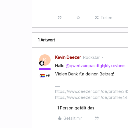
Teilen
1 Antwort
Kevin Deezer
Rockstar
K
Hallo
@qwertzuiopasdfghjklyxcvbnm
,
Vielen Dank für deinen Beitrag!
+6
https://www.deezer.com/de/profile/342
https://www.deezer.com/de/profile/
1 Person gefällt das
Gefällt mir