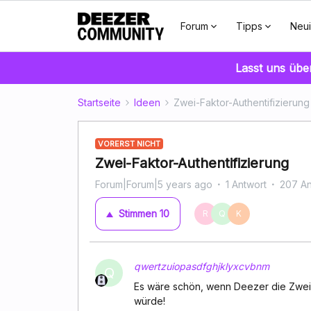
Forum
Tipps
Neui
Lasst uns übe
Startseite
Ideen
Zwei-Faktor-Authentifizierung
VORERST NICHT
Zwei-Faktor-Authentifizierung
Forum|Forum|5 years ago
1 Antwort
207 An
Stimmen
10
R
Q
K
qwertzuiopasdfghjklyxcvbnm
Q
Es wäre schön, wenn Deezer die Zwei-
würde!