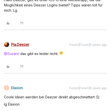
Möglichkeit eines Deezer Logins bietet? Tipps wären toll für
mich. Lg.
Pia.Deezer
Forum|Forum|6 years ago
@Susann
das gibt es leider nicht.
Elaxion
Forum|Forum|6 years ago
E
Coole Ideen werden bei Deezer direkt abgeschmettert 🤔
lg Elaxion