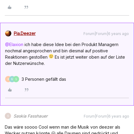
Pia.Deezer
Forum|Forum|6 years ago
@Elaxion
ich habe diese Idee bei den Produkt Managern
nochmal angesprochen und bin diesmal auf positive
Reaktionen gestoßen
Es ist jetzt weiter oben auf der Liste
der Nutzerwünsche.
3 Personen gefällt das
K
M
S
Saskia Fasshauer
Forum|Forum|6 years ago
S
Das wäre soooo Cool wenn man die Musik von deezer als
Wecker nutzen könnte 🤗 alle Daumen sind gedrückt und