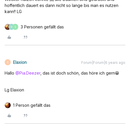
hoffentlich dauert es dann nicht so lange bis man es nutzen
kann!! LG
3 Personen gefällt das
M
S
Elaxion
Forum|Forum|6 years ago
E
Hallo
@Pia.Deezer
, das ist doch schön, das höre ich gern😁
Lg Elaxion
1 Person gefällt das