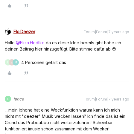
Flo.Deezer
Forum|Forum|7 years ago
Hallo
@Eliza.Hedtke
da es diese Idee bereits gibt habe ich
deinen Beitrag hier hinzugefügt. Bitte stimme dafür ab 😉
4 Personen gefällt das
L
W
M
lance
Forum|Forum|7 years ago
L
....mein iphone hat eine Weckfunktion warum kann ich mich
nicht mit "deezer" Musik wecken lassen? Ich finde das ist ein
Grund das Probeabbo nicht weiterzuführen! Scheinbar
funktioniert imusic schon zusammen mit dem Wecker!