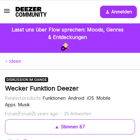
Anmelden
Lasst uns über Flow sprechen: Moods, Genres
& Entdeckungen
Ideen
DISKUSSION IM GANGE
Wecker Funktion Deezer
Related products
:
Funktionen
Android
iOS
Mobile
Apps
Musik
Forum|Forum|8 years ago
25 Antworten
Stimmen
87