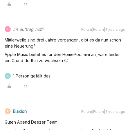
Im_auftrag_hoffi
Forum|Forum|4 years ago
I
Mittlerweile sind drei Jahre vergangen, gibt es da nun schon
eine Neuerung?
Apple Music bietet es für den HomePod mini an, wäre leider
ein Grund dorthin zu wechseln 🙁
1 Person gefällt das
A
Elaxion
Forum|Forum|4 years ago
E
Guten Abend Deezer Team,