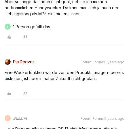
Aber so lange das noch nicht geht, nehme ich meinen
herkömmlichen Handywecker. Da kann man sich ja auch den
Lieblingssong als MP3 einspielen lassen.
1 Person gefällt das
S
Pia.Deezer
Forum|Forum|6 years ago
Eine Weckerfunktion wurde von den Produktmanagern bereits
diskutiert, ist aber in naher Zukunft nicht geplant.
Susann
Forum|Forum|6 years ago
S
Hallo Deezer, gibt es unter iOS 13 eine Weckerapp, die die