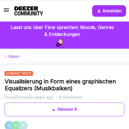
Anmelden
Lasst uns über Flow sprechen: Moods, Genres
& Entdeckungen
Ideen
VORERST NICHT
Visualisierung in Form eines graphischen
Equalizers (Musikbalken)
Forum|Forum|6 years ago
8 Antworten
Stimmen
6
D
P
S