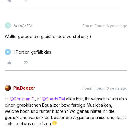
ShadyTM
Forum|Forum|6 years ago
S
Wollte gerade die gleiche Idee vorstellen ;-)
1 Person gefällt das
D
Pia.Deezer
Forum|Forum|6 years ago
Hi
@Christian D.
, hi
@ShadyTM
alles klar, ihr wünscht euch also
einen graphischen Equalizer bzw. farbige Musikbalken,
welche hoch und runter hüpfen? Wo genau hättet ihr die
gerne? Und warum? Je besser die Argumente umso eher lässt
sich so etwas umsetzen