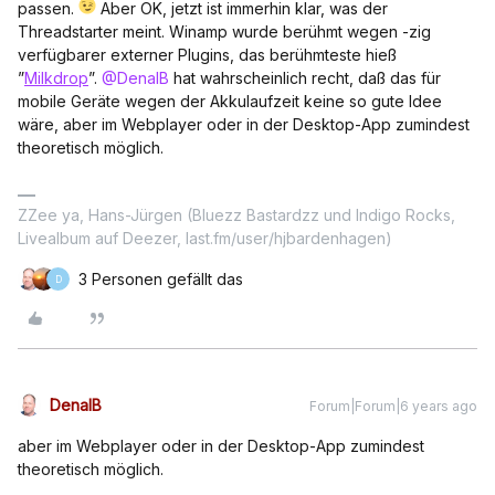
passen.
Aber OK, jetzt ist immerhin klar, was der
Threadstarter meint. Winamp wurde berühmt wegen -zig
verfügbarer externer Plugins, das berühmteste hieß
”
Milkdrop
”.
@DenalB
hat wahrscheinlich recht, daß das für
mobile Geräte wegen der Akkulaufzeit keine so gute Idee
wäre, aber im Webplayer oder in der Desktop-App zumindest
theoretisch möglich.
ZZee ya, Hans-Jürgen (Bluezz Bastardzz und Indigo Rocks,
Livealbum auf Deezer, last.fm/user/hjbardenhagen)
3 Personen gefällt das
D
DenalB
Forum|Forum|6 years ago
aber im Webplayer oder in der Desktop-App zumindest
theoretisch möglich.