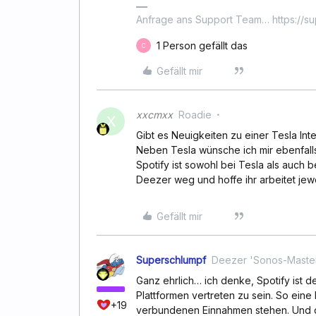
Anfrage ans Support Team… https://s
1 Person gefällt das
C
Gefällt mir
xxcmxx
Roadie
X
Gibt es Neuigkeiten zu einer Tesla Int
Neben Tesla wünsche ich mir ebenfalls
Spotify ist sowohl bei Tesla als auch
Deezer weg und hoffe ihr arbeitet jewe
Gefällt mir
Superschlumpf
Deezer 'Sonos-Maste
Ganz ehrlich… ich denke, Spotify ist de
Plattformen vertreten zu sein. So eine 
+19
verbundenen Einnahmen stehen. Und da