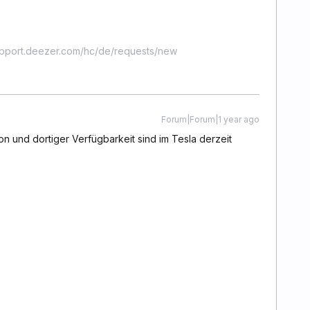
upport.deezer.com/hc/de/requests/new
Forum|Forum|1 year ago
on und dortiger Verfügbarkeit sind im Tesla derzeit