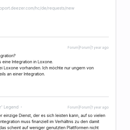
upport.deezer.com/hc/de/requests/new
Forum|Forum|1 year ago
egration?
 eine Integration in Loxone.
 bei Loxone vorhanden. Ich möchte nur ungern von
ils an einer Integration.
r' Legend
Forum|Forum|1 year ago
r einzige Dienst, der es sich leisten kann, auf so vielen
Integration muss finanziell im Verhältnis zu den damit
s scheint auf weniger genutzten Plattformen nicht