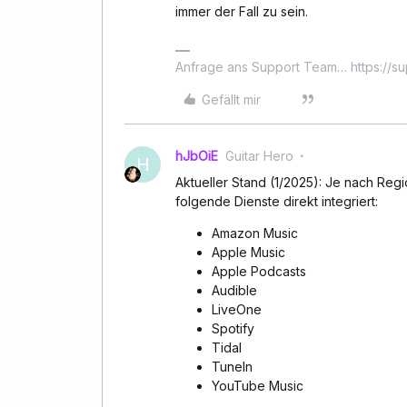
immer der Fall zu sein.
Anfrage ans Support Team… https://s
Gefällt mir
hJbOiE
Guitar Hero
H
Aktueller Stand (1/2025): Je nach Regi
folgende Dienste direkt integriert:
Amazon Music
Apple Music
Apple Podcasts
Audible
LiveOne
Spotify
Tidal
TuneIn
YouTube Music