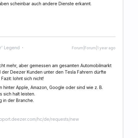
haben scheinbar auch andere Dienste erkannt.
r' Legend
Forum|Forum|1 year ago
 nicht mehr, aber gemessen am gesamten Automobilmarkt
l der Deezer Kunden unter den Tesla Fahrern dürfte
azit: lohnt sich nicht!
n hinter Apple, Amazon, Google oder sind wie z. B.
 sich halt leisten.
g in der Branche.
upport.deezer.com/hc/de/requests/new