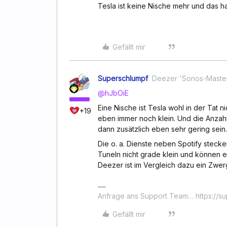
Tesla ist keine Nische mehr und das 
Gefällt mir
Superschlumpf
Deezer 'Sonos-Maste
@hJbOiE
Eine Nische ist Tesla wohl in der Tat
+19
eben immer noch klein. Und die Anzah
dann zusätzlich eben sehr gering sein. F
Die o. a. Dienste neben Spotify stecke
TuneIn nicht grade klein und können es
Deezer ist im Vergleich dazu ein Zwer
Anfrage ans Support Team… https://s
Gefällt mir