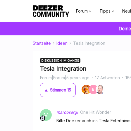
Forum
Tipps
Neui
Deine
Startseite
Ideen
Tesla Integration
DISKUSSION IM GANGE
Tesla Integration
Forum|Forum|5 years ago
17 Antworten
16
B
Stimmen
15
marcosergi
One Hit Wonder
M
Bitte Deezer auch ins Tesla Entertainme