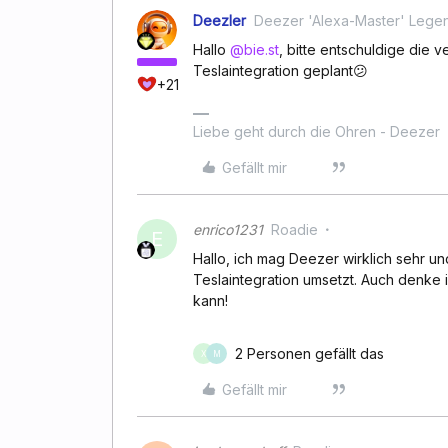
Deezler
Deezer 'Alexa-Master' Lege
Hallo
@bie.st
, bitte entschuldige die ve
Teslaintegration geplant😕
+21
Liebe geht durch die Ohren - Deezer
Gefällt mir
enrico1231
Roadie
E
Hallo, ich mag Deezer wirklich sehr u
Teslaintegration umsetzt. Auch denke
kann!
2 Personen gefällt das
X
M
Gefällt mir