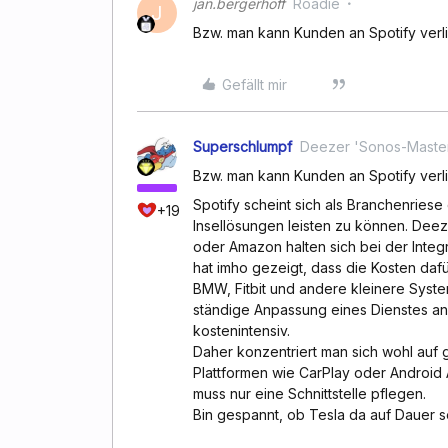
jan.bergerhoff
Roadie
J
Bzw. man kann Kunden an Spotify verli
Gefällt mir
Superschlumpf
Deezer 'Sonos-Maste
Bzw. man kann Kunden an Spotify verli
Spotify scheint sich als Branchenriese
+19
Insellösungen leisten zu können. Deeze
oder Amazon halten sich bei der Integ
hat imho gezeigt, dass die Kosten dafü
BMW, Fitbit und andere kleinere Sys
ständige Anpassung eines Dienstes a
kostenintensiv.
Daher konzentriert man sich wohl auf
Plattformen wie CarPlay oder Android 
muss nur eine Schnittstelle pflegen.
Bin gespannt, ob Tesla da auf Dauer 