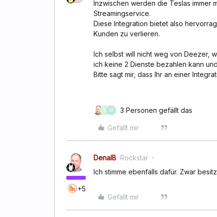
Inzwischen werden die Teslas immer m
Streamingservice.
Diese Integration bietet also hervorr
Kunden zu verlieren.
Ich selbst will nicht weg von Deezer,
ich keine 2 Dienste bezahlen kann und w
Bitte sagt mir, dass Ihr an einer Integ
3 Personen gefällt das
X
M
Gefällt mir
DenalB
Rockstar
Ich stimme ebenfalls dafür. Zwar besit
+5
Gefällt mir