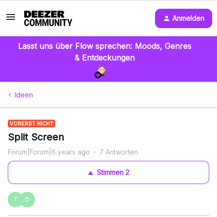
Anmelden
Lasst uns über Flow sprechen: Moods, Genres
& Entdeckungen
Ideen
VORERST NICHT
Split Screen
Forum|Forum|6 years ago
7 Antworten
Stimmen
2
T
D