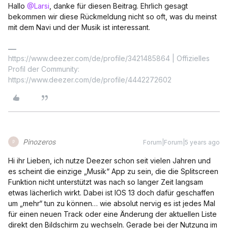
Hallo
@Larsi
, danke für diesen Beitrag. Ehrlich gesagt
bekommen wir diese Rückmeldung nicht so oft, was du meinst
mit dem Navi und der Musik ist interessant.
https://www.deezer.com/de/profile/3421485864 | Offizielles
Profil der Community:
https://www.deezer.com/de/profile/4442272602
Pinozeros
Forum|Forum|5 years ago
P
Hi ihr Lieben, ich nutze Deezer schon seit vielen Jahren und
es scheint die einzige „Musik“ App zu sein, die die Splitscreen
Funktion nicht unterstützt was nach so langer Zeit langsam
etwas lächerlich wirkt. Dabei ist IOS 13 doch dafür geschaffen
um „mehr“ tun zu können… wie absolut nervig es ist jedes Mal
für einen neuen Track oder eine Änderung der aktuellen Liste
direkt den Bildschirm zu wechseln. Gerade bei der Nutzung im