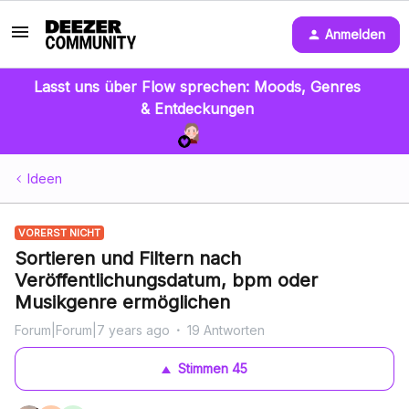
Anmelden
Lasst uns über Flow sprechen: Moods, Genres
& Entdeckungen
Ideen
VORERST NICHT
Sortieren und Filtern nach
Veröffentlichungsdatum, bpm oder
Musikgenre ermöglichen
Forum|Forum|7 years ago
19 Antworten
Stimmen
45