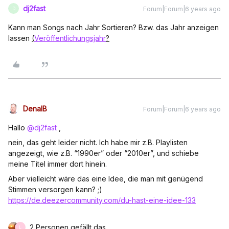
dj2fast
Forum|Forum|6 years ago
D
Kann man Songs nach Jahr Sortieren? Bzw. das Jahr anzeigen
lassen
(
Veröffentlichungsjahr
?
DenalB
Forum|Forum|6 years ago
Hallo
@dj2fast
,
nein, das geht leider nicht. Ich habe mir z.B. Playlisten
angezeigt, wie z.B. “1990er” oder “2010er”, und schiebe
meine Titel immer dort hinein.
Aber vielleicht wäre das eine Idee, die man mit genügend
Stimmen versorgen kann? ;)
https://de.deezercommunity.com/du-hast-eine-idee-133
2 Personen gefällt das
L