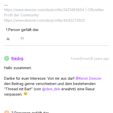
https://www.deezer.com/de/profile/3421485864 | Offizielles
Profil der Community:
https://www.deezer.com/de/profile/4442272602
1 Person gefällt das
thedvg
Forum|Forum|5 years ago
T
Hallo zusammen.
Danke für euer Interesse. Von mir aus darf
@Kevin Deezer
den Beitrag gerne verschieben und dem bestehenden
“Thread mit Bart” (von
@dee_dirk
erwähnt) eine Rasur
verpassen.
2 Personen gefällt das
K