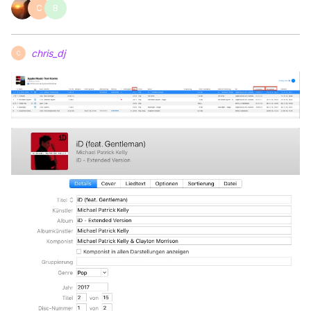
C
B
chris_dj
C