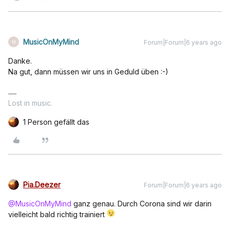
MusicOnMyMind
Forum|Forum|6 years ago
M
Danke.
Na gut, dann müssen wir uns in Geduld üben :-)
Lost in music.
1 Person gefällt das
Pia.Deezer
Forum|Forum|6 years ago
@MusicOnMyMind
ganz genau. Durch Corona sind wir darin
vielleicht bald richtig trainiert