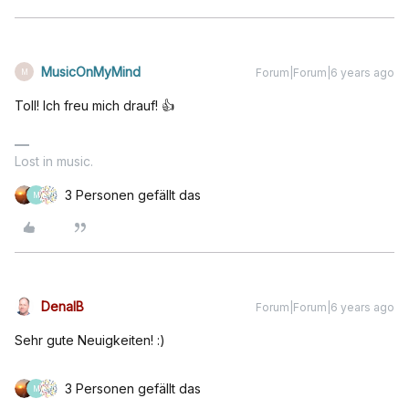
MusicOnMyMind
Forum|Forum|6 years ago
M
Toll! Ich freu mich drauf! 👍
Lost in music.
3 Personen gefällt das
M
DenalB
Forum|Forum|6 years ago
Sehr gute Neuigkeiten! :)
3 Personen gefällt das
M