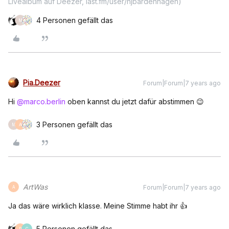
Livealbum auf Deezer, last.fm/user/hjbardenhagen)
4 Personen gefällt das
M
Pia.Deezer
Forum|Forum|7 years ago
Hi
@marco.berlin
oben kannst du jetzt dafür abstimmen 😉
3 Personen gefällt das
M
A
ArtWas
Forum|Forum|7 years ago
A
Ja das wäre wirklich klasse. Meine Stimme habt ihr 👍
5 Personen gefällt das
P
C