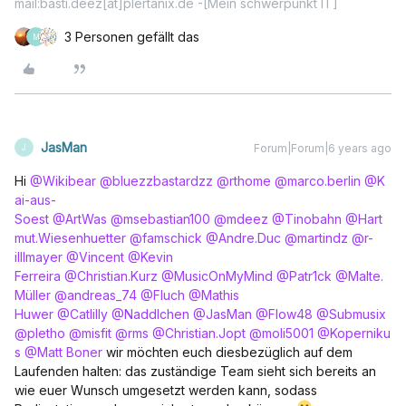
mail:basti.deez[at]plertanix.de -[Mein schwerpunkt IT]
3 Personen gefällt das
M
JasMan
Forum|Forum|6 years ago
J
Hi
@Wikibear
@bluezzbastardzz
@rthome
@marco.berlin
@K
ai-aus-
Soest
@ArtWas
@msebastian100
@mdeez
@Tinobahn
@Hart
mut.Wiesenhuetter
@famschick
@Andre.Duc
@martindz
@r-
illlmayer
@Vincent
@Kevin
Ferreira
@Christian.Kurz
@MusicOnMyMind
@Patr1ck
@Malte.
Müller
@andreas_74
@Fluch
@Mathis
Huwer
@Catlilly
@Naddlchen
@JasMan
@Flow48
@Submusix
@pletho
@misfit
@rms
@Christian.Jopt
@moli5001
@Koperniku
s
@Matt Boner
wir möchten euch diesbezüglich auf dem
Laufenden halten: das zuständige Team sieht sich bereits an
wie euer Wunsch umgesetzt werden kann, sodass