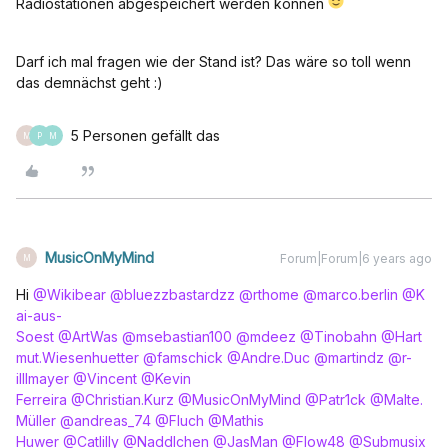
Radiostationen abgespeichert werden können
Darf ich mal fragen wie der Stand ist? Das wäre so toll wenn
das demnächst geht :)
5 Personen gefällt das
M
P
M
MusicOnMyMind
Forum|Forum|6 years ago
M
Hi
@Wikibear
@bluezzbastardzz
@rthome
@marco.berlin
@K
ai-aus-
Soest
@ArtWas
@msebastian100
@mdeez
@Tinobahn
@Hart
mut.Wiesenhuetter
@famschick
@Andre.Duc
@martindz
@r-
illlmayer
@Vincent
@Kevin
Ferreira
@Christian.Kurz
@MusicOnMyMind
@Patr1ck
@Malte.
Müller
@andreas_74
@Fluch
@Mathis
Huwer
@Catlilly
@Naddlchen
@JasMan
@Flow48
@Submusix