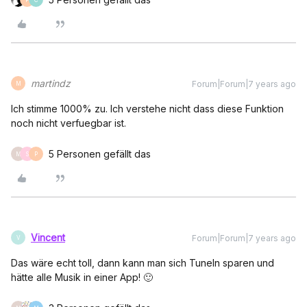
martindz
Forum|Forum|7 years ago
M
Ich stimme 1000% zu. Ich verstehe nicht dass diese Funktion
noch nicht verfuegbar ist.
5 Personen gefällt das
M
S
P
Vincent
Forum|Forum|7 years ago
V
Das wäre echt toll, dann kann man sich TuneIn sparen und
hätte alle Musik in einer App! 🙂