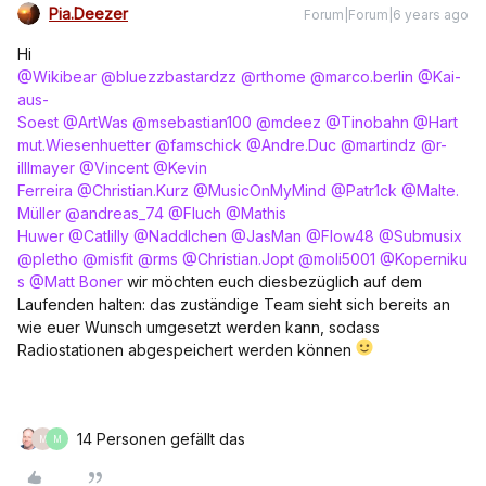
Pia.Deezer
Forum|Forum|6 years ago
Hi
@Wikibear
@bluezzbastardzz
@rthome
@marco.berlin
@Kai-
aus-
Soest
@ArtWas
@msebastian100
@mdeez
@Tinobahn
@Hart
mut.Wiesenhuetter
@famschick
@Andre.Duc
@martindz
@r-
illlmayer
@Vincent
@Kevin
Ferreira
@Christian.Kurz
@MusicOnMyMind
@Patr1ck
@Malte.
Müller
@andreas_74
@Fluch
@Mathis
Huwer
@Catlilly
@Naddlchen
@JasMan
@Flow48
@Submusix
@pletho
@misfit
@rms
@Christian.Jopt
@moli5001
@Koperniku
s
@Matt Boner
wir möchten euch diesbezüglich auf dem
Laufenden halten: das zuständige Team sieht sich bereits an
wie euer Wunsch umgesetzt werden kann, sodass
Radiostationen abgespeichert werden können
14 Personen gefällt das
M
M