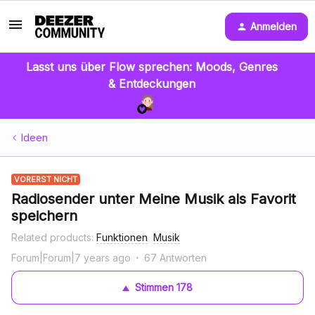
Anmelden
Lasst uns über Flow sprechen: Moods, Genres
& Entdeckungen
Ideen
VORERST NICHT
Radiosender unter Meine Musik als Favorit
speichern
Related products
:
Funktionen
Musik
Forum|Forum|7 years ago
67 Antworten
Stimmen
178