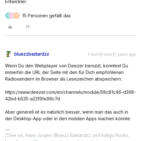
Entwickler.
15 Personen gefällt das
R
K
A
bluezzbastardzz
Forum|Forum|7 years ago
Wenn Du den Webplayer von Deezer benutzt, könntest Du
immerhin die URL der Seite mit den für Dich empfohlenen
Radiosendern im Browser als Lesezeichen abspeichern:
https://www.deezer.com/en/channels/module/58c81c46-d398-
42bd-b535-a22f9fe99c7d
Aber generell ist es natürlich besser, wenn man das auch in
der Desktop-App oder in den mobilen Apps machen könnte.
ZZee ya, Hans-Jürgen (Bluezz Bastardzz und Indigo Rocks,