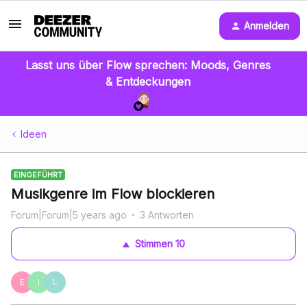
Anmelden
Lasst uns über Flow sprechen: Moods, Genres
& Entdeckungen
Ideen
EINGEFÜHRT
Musikgenre im Flow blockieren
Forum|Forum|5 years ago
3 Antworten
Stimmen
10
E
I
L